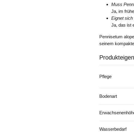
Muss Penni
Ja, im früh
Eignet sich
Ja, das ist
Pennisetum alopec
seinem kompakten
Produkteigen
Pflege
Bodenart
Erwachsenenhöhe
Wasserbedarf