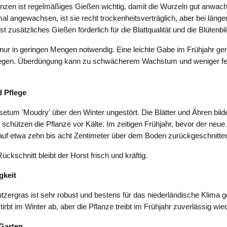
zen ist regelmäßiges Gießen wichtig, damit die Wurzeln gut anwachs
mal angewachsen, ist sie recht trockenheitsverträglich, aber bei länge
t zusätzliches Gießen förderlich für die Blattqualität und die Blütenbi
nur in geringen Mengen notwendig. Eine leichte Gabe im Frühjahr ge
gen. Überdüngung kann zu schwächerem Wachstum und weniger fe
 Pflege
etum 'Moudry' über den Winter ungestört. Die Blätter und Ähren bil
 schützen die Pflanze vor Kälte. Im zeitigen Frühjahr, bevor der neue 
 auf etwa zehn bis acht Zentimeter über dem Boden zurückgeschnitte
ückschnitt bleibt der Horst frisch und kräftig.
gkeit
ergras ist sehr robust und bestens für das niederländische Klima g
stirbt im Winter ab, aber die Pflanze treibt im Frühjahr zuverlässig wie
Garten