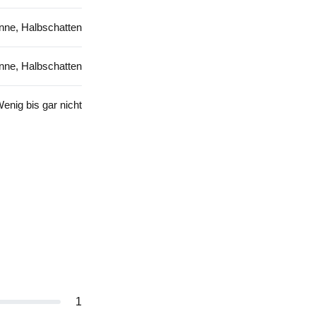
nne, Halbschatten
nne, Halbschatten
enig bis gar nicht
1