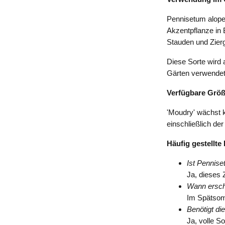
Pennisetum alopec
Akzentpflanze in 
Stauden und Zier
Diese Sorte wird
Gärten verwendet
Verfügbare Grö
'Moudry' wächst k
einschließlich der
Häufig gestellte
Ist Pennise
Ja, dieses Z
Wann ersch
Im Spätsom
Benötigt di
Ja, volle S