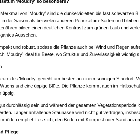
isetum 'Moudry' so besonders?
erkmal von 'Moudry' sind die dunkelvioletten bis fast schwarzen B
 in der Saison als bei vielen anderen Pennisetum-Sorten und bleiben 
ütenähren bilden einen deutlichen Kontrast zum grünen Laub und verle
elegantes Aussehen.
pakt und robust, sodass die Pflanze auch bei Wind und Regen aufre
h 'Moudry' ideal für Beete, wo Struktur und Zuverlässigkeit wichtig s
n
uroides 'Moudry' gedeiht am besten an einem sonnigen Standort. Vo
Wuchs und eine üppige Blüte. Die Pflanze kommt auch im Halbschatt
 üppig.
gut durchlässig sein und während der gesamten Vegetationsperiode id
erden. Länger anhaltende Staunässe wird nicht gut vertragen, insbes
mböden empfiehlt es sich, den Boden mit Kompost oder Sand anzure
d Pflege