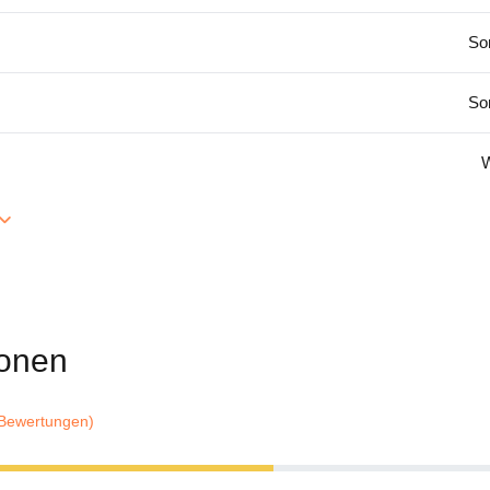
So
So
W
onen
 Bewertungen)