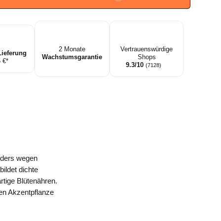
oetsersgras
2 Monate
Vertrauenswürdige
Lieferung
Wachstumsgarantie
Shops
5 €*
9.3/10
(7128)
nders wegen
ildet dichte
rtige Blütenähren.
ven Akzentpflanze