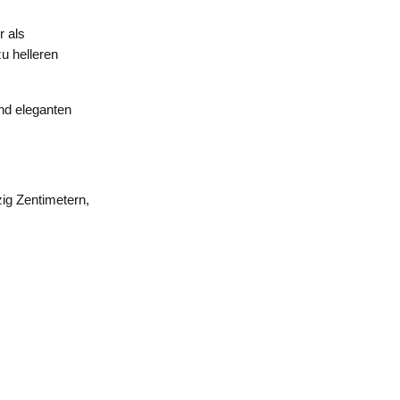
r als
u helleren
nd eleganten
ig Zentimetern,