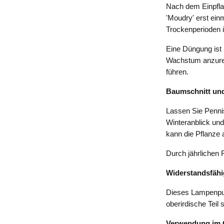
Nach dem Einpflan
'Moudry' erst ein
Trockenperioden is
Eine Düngung ist 
Wachstum anzure
führen.
Baumschnitt und
Lassen Sie Pennis
Winteranblick und
kann die Pflanze
Durch jährlichen R
Widerstandsfähi
Dieses Lampenputz
oberirdische Teil 
Verwendung im 