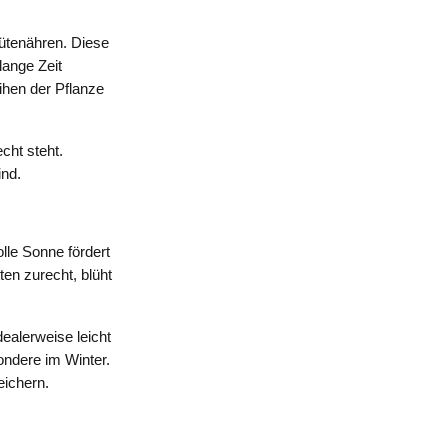
lütenähren. Diese
lange Zeit
ihen der Pflanze
cht steht.
ind.
lle Sonne fördert
en zurecht, blüht
ealerweise leicht
ondere im Winter.
ichern.