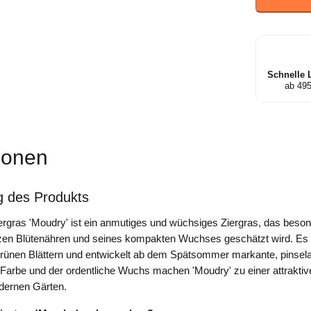
-
Lampenp
Menge
Schnelle 
ab 49
ionen
g des Produkts
gras 'Moudry' ist ein anmutiges und wüchsiges Ziergras, das beso
zen Blütenähren und seines kompakten Wuchses geschätzt wird. Es b
grünen Blättern und entwickelt ab dem Spätsommer markante, pinsela
Farbe und der ordentliche Wuchs machen 'Moudry' zu einer attrakti
dernen Gärten.