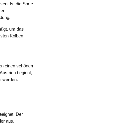
en. Ist die Sorte
ren
ldung.
nügt, um das
sten Kolben
den einen schönen
Austrieb beginnt,
n werden.
eeignet. Der
der aus.