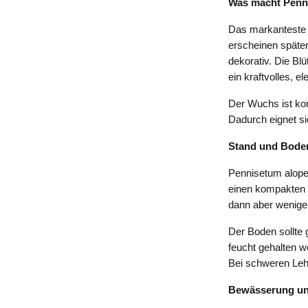
Was macht Penn
Das markanteste M
erscheinen später
dekorativ. Die Bl
ein kraftvolles, 
Der Wuchs ist kom
Dadurch eignet sic
Stand und Bode
Pennisetum alopec
einen kompakten 
dann aber weniger
Der Boden sollte 
feucht gehalten w
Bei schweren Leh
Bewässerung un