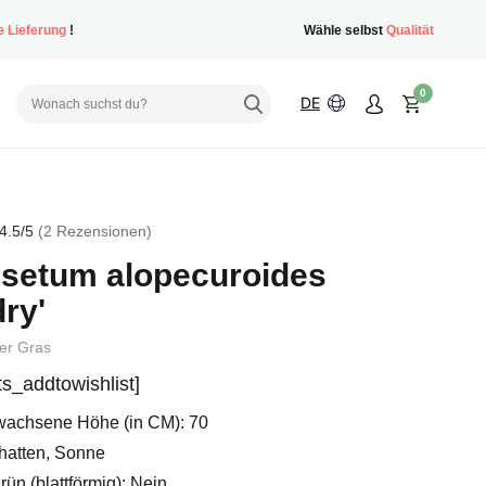
e Lieferung
!
Wähle selbst
Qualität
0
DE
4.5
/5
2
Rezensionen
setum alopecuroides
immen
ry'
er Gras
sts_addtowishlist]
achsene Höhe (in CM): 70
hatten, Sonne
ün (blattförmig): Nein