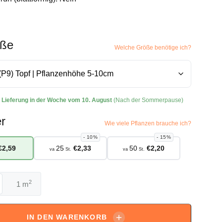
öße
Welche Größe benötige ich?
:
Lieferung in der Woche vom 10. August
(Nach der Sommerpause)
r
Wie viele Pflanzen brauche ich?
10%
15%
€
2,59
25
€
2,33
50
€
2,20
va
St.
va
St.
2
m
tum
roides
IN DEN WARENKORB