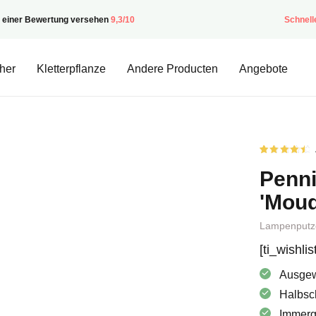
t einer Bewertung versehen
9,3/10
Schnell
her
Kletterpflanze
Andere Producten
Angebote
Rated
2
4.50
von
Penni
5 von
Kundenst
aus
'Moud
Lampenputz
[ti_wishli
Ausgew
Halbsc
Immergr