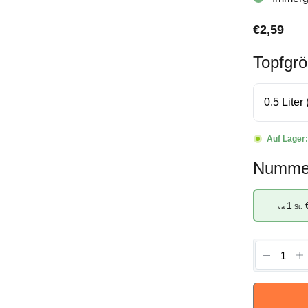
€
2,59
Topfgr
Auf Lager
Numme
1
va
St.
Pennise
alopecu
'Moudry'