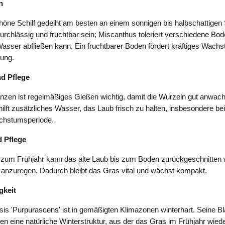
n
öne Schilf gedeiht am besten an einem sonnigen bis halbschattigen 
durchlässig und fruchtbar sein; Miscanthus toleriert verschiedene Bo
sser abfließen kann. Ein fruchtbarer Boden fördert kräftiges Wach
bung.
d Pflege
nzen ist regelmäßiges Gießen wichtig, damit die Wurzeln gut anwach
ilft zusätzliches Wasser, das Laub frisch zu halten, insbesondere be
achstumsperiode.
 Pflege
s zum Frühjahr kann das alte Laub bis zum Boden zurückgeschnitten
nzuregen. Dadurch bleibt das Gras vital und wächst kompakt.
gkeit
is 'Purpurascens' ist in gemäßigten Klimazonen winterhart. Seine Bl
en eine natürliche Winterstruktur, aus der das Gras im Frühjahr wieder