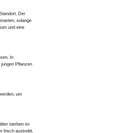
Standort. Der
denarten, solange
stum und eine
sen. In
i jungen Pflanzen
 werden, um
ätter sterben im
 frisch austreibt.