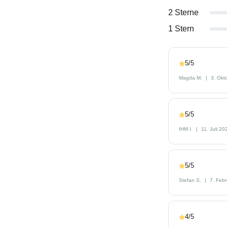
2 Sterne
1 Stern
5/5
Magda M.
3. Okt
5/5
IHM I.
11. Juli 20
5/5
Stefan S.
7. Feb
4/5