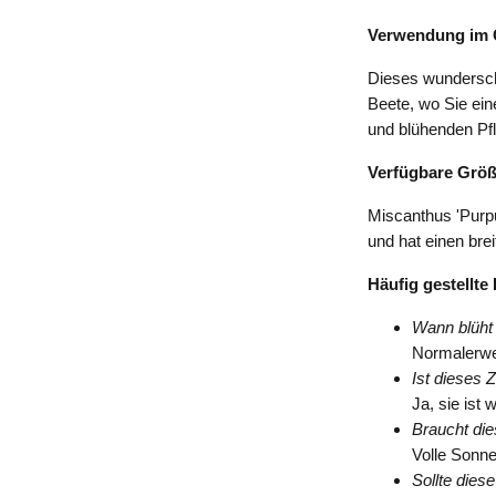
Verwendung im 
Dieses wunderschö
Beete, wo Sie ein
und blühenden Pf
Verfügbare Grö
Miscanthus 'Purpu
und hat einen brei
Häufig gestellte
Wann blüht
Normalerwe
Ist dieses 
Ja, sie ist w
Braucht di
Volle Sonne 
Sollte dies