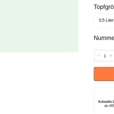
Topfgr
Numme
Miscant
sinensis
'Purpura
-
Prachtri
Menge
Schnelle 
ab 49