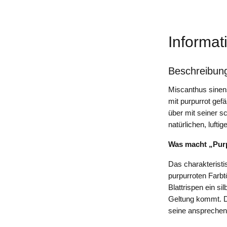
Informat
Beschreibun
Miscanthus sinens
mit purpurrot gef
über mit seiner s
natürlichen, lufti
Was macht „Pur
Das charakteristi
purpurroten Farb
Blattrispen ein s
Geltung kommt. Di
seine ansprechen