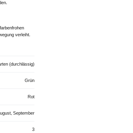
den.
 farbenfrohen
wegung verleiht.
rten (durchlässig)
Grün
Rot
ugust, September
3