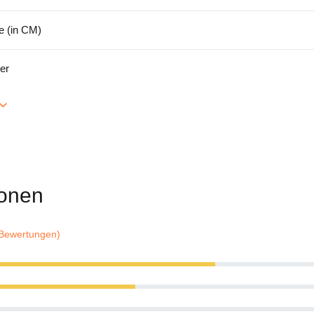
 (in CM)
er
onen
 Bewertungen)