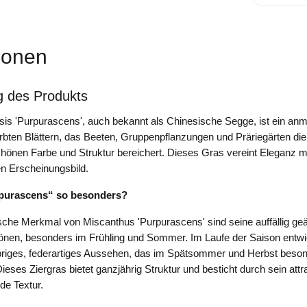
ionen
g des Produkts
is 'Purpurascens', auch bekannt als Chinesische Segge, ist ein anm
ärbten Blättern, das Beeten, Gruppenpflanzungen und Präriegärten di
chönen Farbe und Struktur bereichert. Dieses Gras vereint Eleganz m
gen Erscheinungsbild.
purascens“ so besonders?
sche Merkmal von Miscanthus 'Purpurascens' sind seine auffällig geä
tönen, besonders im Frühling und Sommer. Im Laufe der Saison entwi
ilbriges, federartiges Aussehen, das im Spätsommer und Herbst beso
eses Ziergras bietet ganzjährig Struktur und besticht durch sein att
de Textur.