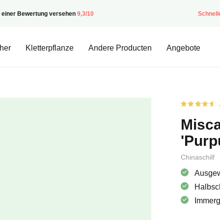
t einer Bewertung versehen
9,3/10
Schnell
her
Kletterpflanze
Andere Producten
Angebote
Rated
5
4.60
von
Misca
5 von
Kundenst
aus
'Purp
Chinaschilf
Ausgew
Halbsc
Immergr