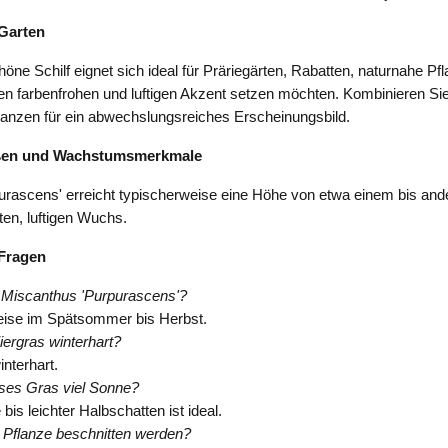
Garten
ne Schilf eignet sich ideal für Präriegärten, Rabatten, naturnahe P
en farbenfrohen und luftigen Akzent setzen möchten. Kombinieren Si
lanzen für ein abwechslungsreiches Erscheinungsbild.
ßen und Wachstumsmerkmale
rascens' erreicht typischerweise eine Höhe von etwa einem bis and
ten, luftigen Wuchs.
 Fragen
 Miscanthus 'Purpurascens'?
ise im Spätsommer bis Herbst.
Ziergras winterhart?
interhart.
eses Gras viel Sonne?
bis leichter Halbschatten ist ideal.
e Pflanze beschnitten werden?