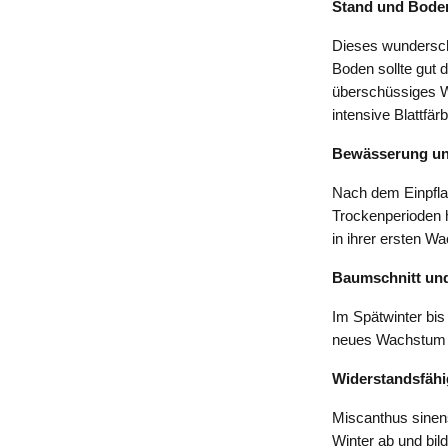
Stand und Bode
Dieses wundersch
Boden sollte gut 
überschüssiges Wa
intensive Blattfär
Bewässerung un
Nach dem Einpfla
Trockenperioden h
in ihrer ersten W
Baumschnitt und
Im Spätwinter bi
neues Wachstum a
Widerstandsfähi
Miscanthus sinens
Winter ab und bild