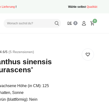
e Lieferung
!
Wähle selbst
Qualität
0
DE
4.6
/5
5
Rezensionen
nthus sinensis
immen
urascens'
achsene Höhe (in CM): 125
hatten, Sonne
ün (blattförmig): Nein