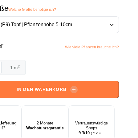
öße
Welche Größe benötige ich?
r
Wie viele Pflanzen brauche ich?
2
m
hus
scens'
IN DEN WARENKORB
et
Lieferung
2 Monate
Vertrauenswürdige
5 €*
Wachstumsgarantie
Shops
9.3/10
(7128)