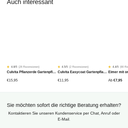
Auch interessant
4.8
/5
(
26 Rezensionen
)
4.5
/5
(
2 Rezensionen
)
4.4
/5
(
90 Re
Rated
26
Rated
2
Rated
90
Culvita Pflanzerde Gartenpflanzen, Bäume & Hecken BIO 40L
Culvita Easycoat Gartenpflanzendünger (Langzeitwirkung)
4.77
4.5
4.42
von
von
von
5
5
5
von
von
von
€
15,95
€
11,95
Ab
€
7,95
Kundenstimmen
Kundenstimmen
Kundensti
aus
aus
aus
Sie möchten sofort die richtige Beratung erhalten?
Kontaktieren Sie unseren Kundenservice per Chat, Anruf oder
E-Mail.