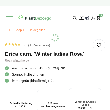
2 Monate
Wachstumsgarantie
Mit einer Bewertung versehen
9,3/10
Schnelle Lieferung
!
0
Wähle selbst
Qualität
DE
Shop
Heidegarten
5
/5
1
Rezension
Bewertet
1
von
5
Erica carn. 'Winter ladies Rosa'
von 5
basierend
auf
Rosa Winterheide
Kundenbewertung
Ausgewachsene Höhe (in CM): 30
Sonne, Halbschatten
Immergrün (blattförmig): Ja
Vertrauenswürdige
Schnelle Lieferung
2 Monate
Shops
ab 495 €*
Wachstumsgarantie
9.3/10
(7129)