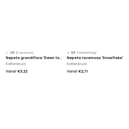
3
/5
(
2 recensies
)
5
/5
(
1 beoordeling
)
Gewaardeerd
2
Gewaardeerd
1
Nepeta grandiflora 'Dawn to Dusk'
Nepeta racemosa 'Snowflake'
3.00
5.00
op
op
Kattenkruid
Kattenkruid
5
5
gebaseerd
gebaseerd
op
op
klantbeoordelingen
klantbeoordeling
Vanaf
€
3,22
Vanaf
€
2,71