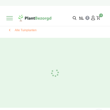
2 maanden
Groeigarantie
Beoordeeld met een
9,3/10
Gratis levering
vanaf €495,-
0
Kies zelf je
bezorgmoment & locatie
NL
Alle Tuinplanten