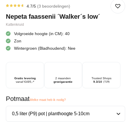
4.7
/5
3
beoordelingen
Gewaardeerd
3
4.67
op
Nepeta faassenii ´Walker´s low´
5
gebaseerd
op
Kattenkruid
klantbeoordelingen
Volgroeide hoogte (in CM): 40
Zon
Wintergroen (Bladhoudend): Nee
Gratis levering
2 maanden
Trusted Shops
vanaf €495,-*
groeigarantie
9.3/10
(7129)
Potmaat
Welke maat heb ik nodig?