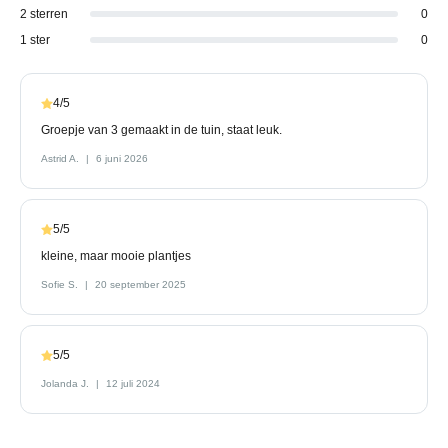
2 sterren
0
1 ster
0
4/5
Groepje van 3 gemaakt in de tuin, staat leuk.
Astrid A.
6 juni 2026
5/5
kleine, maar mooie plantjes
Sofie S.
20 september 2025
5/5
Jolanda J.
12 juli 2024