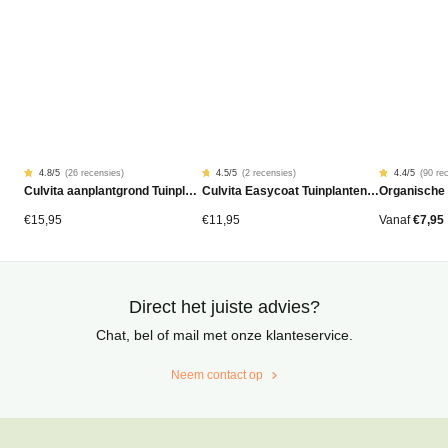
4.8
/5
(
26 recensies
)
4.5
/5
(
2 recensies
)
4.4
/5
(
90 re
Gewaardeerd
26
Gewaardeerd
2
Gewaardeer
90
Culvita aanplantgrond Tuinplanten, Bomen & Hagen BIO 40L
Culvita Easycoat Tuinplantenmest (langdurige werking)
Organische
4.77
4.50
4.42
op
op
op
5
5
5
gebaseerd
gebaseerd
gebaseerd
€
15,95
€
11,95
Vanaf
€
7,95
op
op
op
klantbeoordelingen
klantbeoordelingen
klantbeoord
Direct het juiste advies?
Chat, bel of mail met onze klanteservice.
Neem contact op