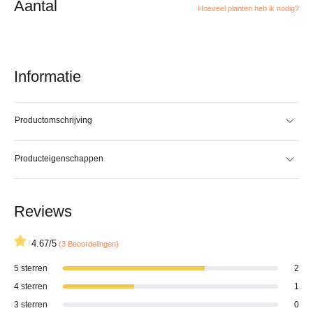
Aantal
Hoeveel planten heb ik nodig?
Informatie
Productomschrijving
Producteigenschappen
Reviews
4.67/5
(3 Beoordelingen)
5 sterren
2
4 sterren
1
3 sterren
0