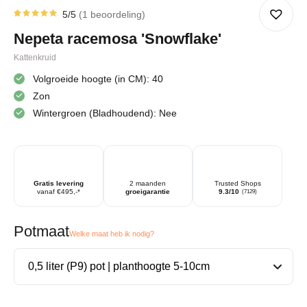
5
/5
1
beoordeling
Gewaardeerd
1
5.00
op
Nepeta racemosa 'Snowflake'
5
gebaseerd
op
Kattenkruid
klantbeoordeling
Volgroeide hoogte (in CM): 40
Zon
Wintergroen (Bladhoudend): Nee
Gratis levering
2 maanden
Trusted Shops
vanaf €495,-*
groeigarantie
9.3/10
(7129)
Potmaat
Welke maat heb ik nodig?