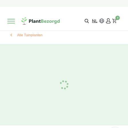
2 maanden
Groeigarantie
Beoordeeld met een
9,3/10
Gratis levering
vanaf €495,-
0
Kies zelf je
bezorgmoment & locatie
NL
Alle Tuinplanten