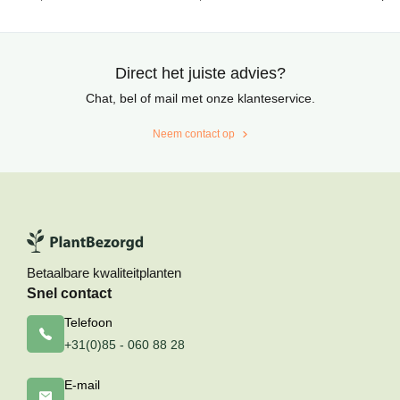
op
op
op
klantbeoordelingen
klantbeoordelingen
klantbeoord
Direct het juiste advies?
Chat, bel of mail met onze klanteservice.
Neem contact op
Betaalbare kwaliteitplanten
Snel contact
Telefoon
+31(0)85 - 060 88 28
E-mail