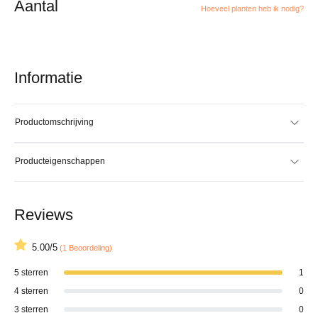
Aantal
Hoeveel planten heb ik nodig?
Informatie
Productomschrijving
Producteigenschappen
Reviews
5.00/5
(1 Beoordeling)
5 sterren
1
4 sterren
0
3 sterren
0