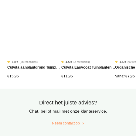
4.8
/5
(
26 recensies
)
4.5
/5
(
2 recensies
)
4.4
/5
(
90 re
Gewaardeerd
26
Gewaardeerd
2
Gewaardeer
90
Culvita aanplantgrond Tuinplanten, Bomen & Hagen BIO 40L
Culvita Easycoat Tuinplantenmest (langdurige werking)
Organische
4.77
4.50
4.42
op
op
op
5
5
5
gebaseerd
gebaseerd
gebaseerd
€
15,95
€
11,95
Vanaf
€
7,95
op
op
op
klantbeoordelingen
klantbeoordelingen
klantbeoord
Direct het juiste advies?
Chat, bel of mail met onze klanteservice.
Neem contact op