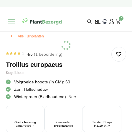
2 maanden
Groeigarantie
Beoordeeld met een
9,3/10
Gratis levering
vanaf €495,-
0
Kies zelf je
bezorgmoment & locatie
NL
Alle Tuinplanten
4
/5
1
beoordeling
Gewaardeerd
1
4.00
Trollius europaeus
op 5
gebaseerd
op
Kogelbloem
klantbeoordeling
Volgroeide hoogte (in CM): 60
Zon, Halfschaduw
Wintergroen (Bladhoudend): Nee
Gratis levering
2 maanden
Trusted Shops
vanaf €495,-*
groeigarantie
9.3/10
(7129)