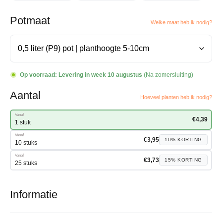
Potmaat
Welke maat heb ik nodig?
Op voorraad:
Levering in week 10 augustus
(Na zomersluiting)
Aantal
Hoeveel planten heb ik nodig?
Vanaf
€
4,39
1 stuk
Vanaf
€
3,95
10%
KORTING
10 stuks
Vanaf
€
3,73
15%
KORTING
25 stuks
Informatie