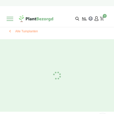
2 maanden
Groeigarantie
Beoordeeld met een
9,3/10
Gratis levering
vanaf €495,-
0
Kies zelf je
bezorgmoment & locatie
NL
Alle Tuinplanten