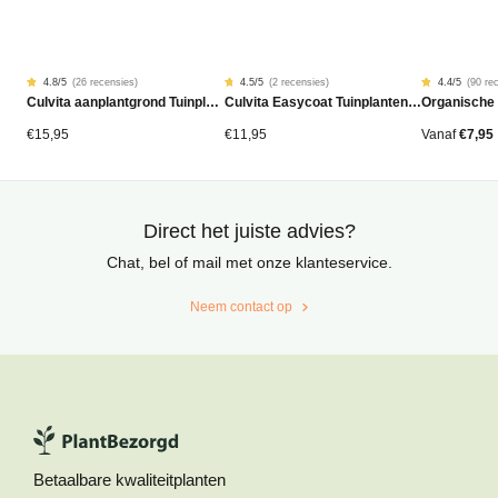
4.8
/5
(
26 recensies
)
4.5
/5
(
2 recensies
)
4.4
/5
(
90 re
Gewaardeerd
26
Gewaardeerd
2
Gewaardeer
90
Culvita aanplantgrond Tuinplanten, Bomen & Hagen BIO 40L
Culvita Easycoat Tuinplantenmest (langdurige werking)
Organische
4.77
4.50
4.42
op
op
op
5
5
5
gebaseerd
gebaseerd
gebaseerd
€
15,95
€
11,95
Vanaf
€
7,95
op
op
op
klantbeoordelingen
klantbeoordelingen
klantbeoord
Direct het juiste advies?
Chat, bel of mail met onze klanteservice.
Neem contact op
Betaalbare kwaliteitplanten