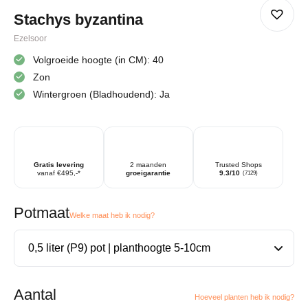
Stachys byzantina
Ezelsoor
Volgroeide hoogte (in CM): 40
Zon
Wintergroen (Bladhoudend): Ja
Gratis levering
2 maanden
Trusted Shops
vanaf €495,-*
groeigarantie
9.3/10
(7129)
Potmaat
Welke maat heb ik nodig?
Aantal
Hoeveel planten heb ik nodig?