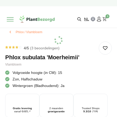
2 maanden
Groeigarantie
Beoordeeld met een
9,3/10
Gratis levering
vanaf €495,-
0
Kies zelf je
bezorgmoment & locatie
NL
Phlox / Vlambloem
4
/5
3
beoordelingen
Gewaardeerd
3
4.00
Phlox subulata 'Moerheimii'
op 5
gebaseerd
op
Vlambloem
klantbeoordelingen
Volgroeide hoogte (in CM): 15
Zon, Halfschaduw
Wintergroen (Bladhoudend): Ja
Gratis levering
2 maanden
Trusted Shops
vanaf €495,-*
groeigarantie
9.3/10
(7128)