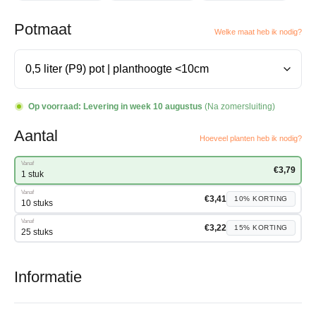
Potmaat
Welke maat heb ik nodig?
Op voorraad:
Levering in week 10 augustus
(Na zomersluiting)
Aantal
Hoeveel planten heb ik nodig?
Vanaf
€
3,79
1 stuk
Vanaf
€
3,41
10%
KORTING
10 stuks
Vanaf
€
3,22
15%
KORTING
25 stuks
Informatie