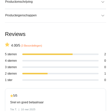
Productomschrijving
Producteigenschappen
Reviews
4.00/5
(3 Beoordelingen)
5 sterren
2
4 sterren
0
3 sterren
0
2 sterren
1
1 ster
0
5/5
Snel en goed betaalnaar
Trix T.
10 mei 2025