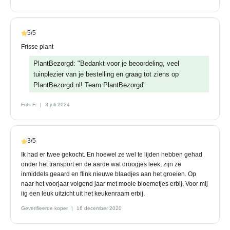
5/5
Frisse plant
PlantBezorgd: "Bedankt voor je beoordeling, veel
tuinplezier van je bestelling en graag tot ziens op
PlantBezorgd.nl! Team PlantBezorgd"
Frits F.
3 juli 2024
3/5
Ik had er twee gekocht. En hoewel ze wel te lijden hebben gehad
onder het transport en de aarde wat droogjes leek, zijn ze
inmiddels geaard en flink nieuwe blaadjes aan het groeien. Op
naar het voorjaar volgend jaar met mooie bloemetjes erbij. Voor mij
iig een leuk uitzicht uit het keukenraam erbij.
Geverifieerde koper
16 december 2020