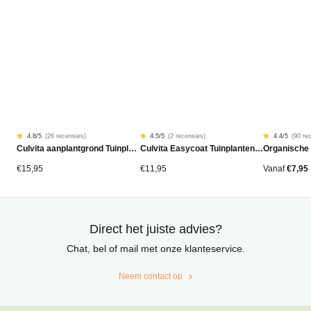
4.8
/5
(
26 recensies
)
4.5
/5
(
2 recensies
)
4.4
/5
(
90 re
Gewaardeerd
26
Gewaardeerd
2
Gewaardeer
90
Culvita aanplantgrond Tuinplanten, Bomen & Hagen BIO 40L
Culvita Easycoat Tuinplantenmest (langdurige werking)
Organische
4.77
4.50
4.42
op
op
op
5
5
5
gebaseerd
gebaseerd
gebaseerd
€
15,95
€
11,95
Vanaf
€
7,95
op
op
op
klantbeoordelingen
klantbeoordelingen
klantbeoord
Direct het juiste advies?
Chat, bel of mail met onze klanteservice.
Neem contact op