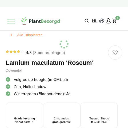
2 maanden
Groeigarantie
Beoordeeld met een
9,3/10
Gratis levering
vanaf €495,-
0
Kies zelf je
bezorgmoment & locatie
NL
Alle Tuinplanten
4
/5
3
beoordelingen
Gewaardeerd
3
4.00
Lamium maculatum 'Roseum'
op 5
gebaseerd
op
Dovenetel
klantbeoordelingen
Volgroeide hoogte (in CM): 25
Zon, Halfschaduw
Wintergroen (Bladhoudend): Ja
Gratis levering
2 maanden
Trusted Shops
vanaf €495,-*
groeigarantie
9.3/10
(7129)