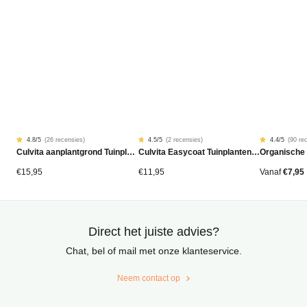
4.8
/5
(
26 recensies
)
4.5
/5
(
2 recensies
)
4.4
/5
(
90 re
Gewaardeerd
26
Gewaardeerd
2
Gewaardeer
90
Culvita aanplantgrond Tuinplanten, Bomen & Hagen BIO 40L
Culvita Easycoat Tuinplantenmest (langdurige werking)
Organische
4.77
4.50
4.42
op
op
op
5
5
5
gebaseerd
gebaseerd
gebaseerd
€
15,95
€
11,95
Vanaf
€
7,95
op
op
op
klantbeoordelingen
klantbeoordelingen
klantbeoord
Direct het juiste advies?
Chat, bel of mail met onze klanteservice.
Neem contact op