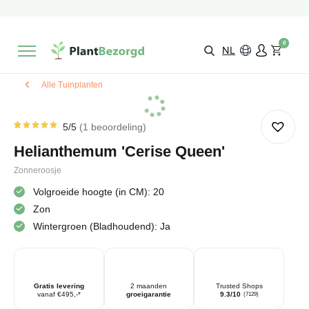
2 maanden
Groeigarantie
Beoordeeld met een
9,3/10
Gratis levering
vanaf €495,-
0
Kies zelf je
bezorgmoment & locatie
NL
Alle Tuinplanten
5
/5
1
beoordeling
Gewaardeerd
1
5.00
op
Helianthemum 'Cerise Queen'
5
gebaseerd
op
Zonneroosje
klantbeoordeling
Volgroeide hoogte (in CM): 20
Zon
Wintergroen (Bladhoudend): Ja
Gratis levering
2 maanden
Trusted Shops
vanaf €495,-*
groeigarantie
9.3/10
(7129)