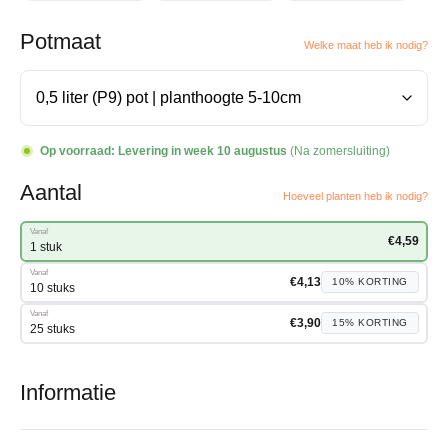
Potmaat
Welke maat heb ik nodig?
Op voorraad:
Levering in week 10 augustus
(Na zomersluiting)
Aantal
Hoeveel planten heb ik nodig?
Vanaf
€
4,59
1 stuk
Vanaf
€
4,13
10%
KORTING
10 stuks
Vanaf
€
3,90
15%
KORTING
25 stuks
Informatie