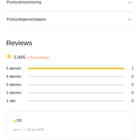
Productomschrijving
Producteigenschappen
Reviews
5.00/5
(1 Beoordeling)
5 sterren
1
4 sterren
0
3 sterren
0
2 sterren
0
1 ster
0
5/5
Jan J.
18 juli 2026