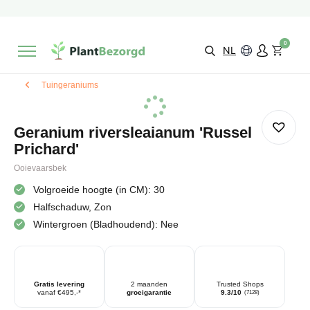
2 maanden
Groeigarantie
Beoordeeld met een
9,3/10
Gratis levering
vanaf €495,-
0
Kies zelf je
bezorgmoment & locatie
NL
Tuingeraniums
Geranium riversleaianum 'Russel
Prichard'
Ooievaarsbek
Volgroeide hoogte (in CM): 30
Halfschaduw, Zon
Wintergroen (Bladhoudend): Nee
Gratis levering
2 maanden
Trusted Shops
vanaf €495,-*
groeigarantie
9.3/10
(7128)