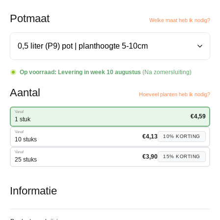
Potmaat
Welke maat heb ik nodig?
Op voorraad:
Levering in week 10 augustus
(Na zomersluiting)
Aantal
Hoeveel planten heb ik nodig?
Vanaf
€
4,59
1 stuk
Vanaf
€
4,13
10%
KORTING
10 stuks
Vanaf
€
3,90
15%
KORTING
25 stuks
Informatie