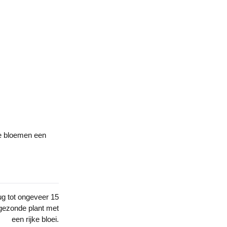
ode bloemen een
ug tot ongeveer 15
 gezonde plant met
een rijke bloei.