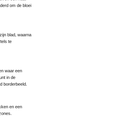
derd om de bloei
 zijn blad, waarna
tels te
gen waar een
unt in de
rd borderbeeld.
akken en een
szones.