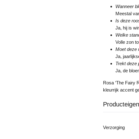
Wanneer blo
Meestal van 
Is deze roo
Ja, hij is w
Welke stand
Volle zon to
Moet deze 
Ja, jaarlijk
Trekt deze 
Ja, de bloe
Rosa ‘The Fairy R
kleurrijk accent g
Producteige
Verzorging