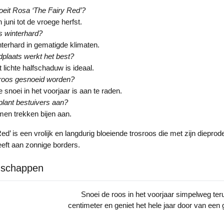
eit Rosa ‘The Fairy Red’?
juni tot de vroege herfst.
s winterhard?
interhard in gematigde klimaten.
plaats werkt het best?
t lichte halfschaduw is ideaal.
roos gesnoeid worden?
se snoei in het voorjaar is aan te raden.
plant bestuivers aan?
men trekken bijen aan.
ed’ is een vrolijk en langdurig bloeiende trosroos die met zijn diepr
eeft aan zonnige borders.
nschappen
Snoei de roos in het voorjaar simpelweg ter
centimeter en geniet het hele jaar door van een