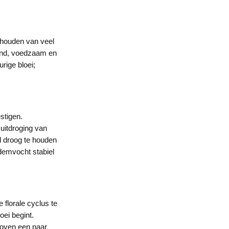
n houden van veel
tend, voedzaam en
rige bloei;
stigen.
uitdroging van
d droog te houden
demvocht stabiel
florale cyclus te
oei begint.
boven een naar