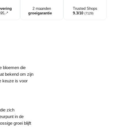
s
evering
2 maanden
Trusted Shops
495,-*
groeigarantie
9.3/10
(7129)
e bloemen die
aat bekend om zijn
e keuze is voor
die zich
eurpunt in de
sige groei blijft