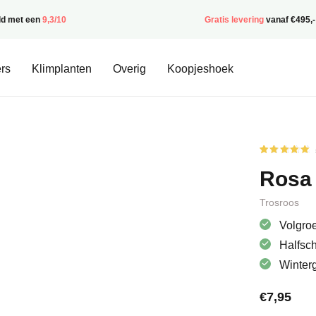
ld met een
9,3/10
Gratis levering
vanaf €495,-
rs
Klimplanten
Overig
Koopjeshoek
Gewaardee
1
5
op 5
Rosa 
gebaseerd
op
klantbeoor
Trosroos
Volgroe
Halfsc
Winter
€
7,95