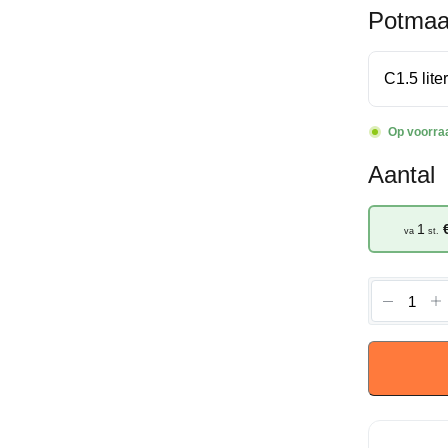
Potmaa
Op voorra
Aantal
1
va
st.
Rosa
(P)
'the
Fairy
Red'