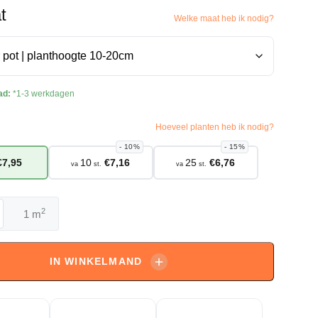
t
Welke maat heb ik nodig?
ad:
*1-3 werkdagen
Hoeveel planten heb ik nodig?
10%
15%
€
7,95
10
€
7,16
25
€
6,76
va
st.
va
st.
2
m
IN WINKELMAND