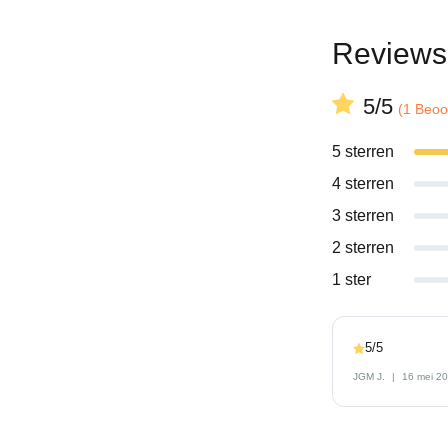
Reviews
5/5
(1 Beoo
5 sterren
4 sterren
3 sterren
2 sterren
1 ster
5/5
JGM J.
16 mei 2