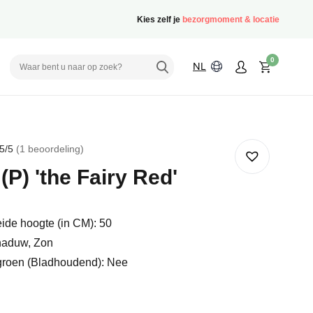
Kies zelf je
bezorgmoment & locatie
0
NL
5
/5
1
beoordeling
rd
(P) 'the Fairy Red'
deling
ide hoogte (in CM): 50
haduw, Zon
groen (Bladhoudend): Nee