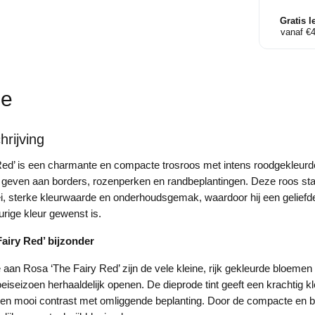
-
Trosroo
Gratis l
vanaf €
aantal
ie
rijving
Red’ is een charmante en compacte trosroos met intens roodgekleurd
t geven aan borders, rozenperken en randbeplantingen. Deze roos st
i, sterke kleurwaarde en onderhoudsgemak, waardoor hij een geliefd
urige kleur gewenst is.
airy Red’ bijzonder
an Rosa ‘The Fairy Red’ zijn de vele kleine, rijk gekleurde bloemen 
eiseizoen herhaaldelijk openen. De dieprode tint geeft een krachtig kl
en mooi contrast met omliggende beplanting. Door de compacte en bos