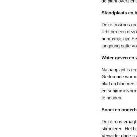
de plant overzicht
Standplaats en
Deze trosroos gro
licht om een gezo
humusrijk zijn. Ee
langdurig natte v
Water geven en 
Na aanplant is re
Gedurende warme 
blad en bloemen t
en schimmelvormi
te houden.
Snoei en onder
Deze roos vraagt 
stimuleren. Het b
Verwijder dode, z