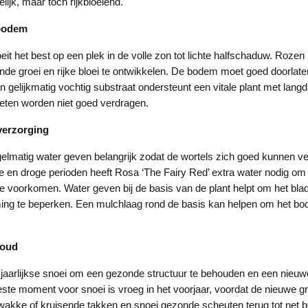
elijk, maar toch rijkbloeiend.
 bodem
eit het best op een plek in de volle zon tot lichte halfschaduw. Roze
nde groei en rijke bloei te ontwikkelen. De bodem moet goed doorla
n gelijkmatig vochtig substraat ondersteunt een vitale plant met langdu
oeten worden niet goed verdragen.
verzorging
gelmatig water geven belangrijk zodat de wortels zich goed kunnen ve
en droge perioden heeft Rosa ‘The Fairy Red’ extra water nodig om 
e voorkomen. Water geven bij de basis van de plant helpt om het bla
ng te beperken. Een mulchlaag rond de basis kan helpen om het bo
houd
jaarlijkse snoei om een gezonde structuur te behouden en een nieuwe 
este moment voor snoei is vroeg in het voorjaar, voordat de nieuwe gr
wakke of kruisende takken en snoei gezonde scheuten terug tot net 