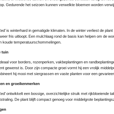
knop. Gedurende het seizoen kunnen verwelkte bloemen worden verwij
d’ is winterhard in gematigde klimaten. In de winter verliest de plant
r weer fris uitloopt. Een mulchlaag rond de basis kan helpen om de wor
n koude temperatuurschommelingen.
 tuin
ideaal voor borders, rozenperken, vakbeplantingen en randbeplantin
nt gewenst is. Door zijn compacte groei vormt hij een vrolijk middelp
bineert hij mooi met siergrassen en vaste planten voor een gevariee
ten en groeikenmerken
ed’ ontwikkelt een bossige, overzichtelijke struik met rijkbloeiende t
tstraling. De plant blijft compact genoeg voor middelgrote beplanting
agen