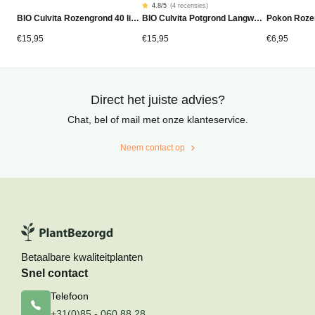
4.8
/5
(
4 recensies
)
Gewaardeerd
4
BIO Culvita Rozengrond 40 liter
BIO Culvita Potgrond Langwerkend 40 liter
Pokon Roze
4.75
op
5
gebaseerd
€
15,95
€
15,95
€
6,95
op
klantbeoordelingen
Direct het juiste advies?
Chat, bel of mail met onze klanteservice.
Neem contact op
Betaalbare kwaliteitplanten
Snel contact
Telefoon
+31(0)85 - 060 88 28