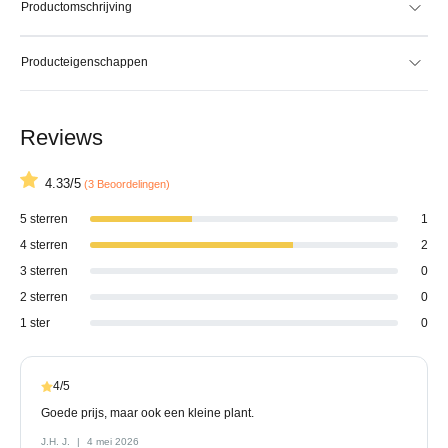
Productomschrijving
Producteigenschappen
Reviews
4.33/5
(3 Beoordelingen)
5 sterren
1
4 sterren
2
3 sterren
0
2 sterren
0
1 ster
0
4/5
Goede prijs, maar ook een kleine plant.
J.H. J.
4 mei 2026