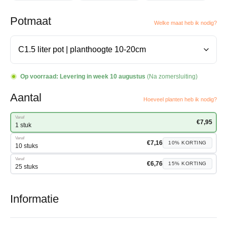
Potmaat
Welke maat heb ik nodig?
Op voorraad:
Levering in week 10 augustus
(Na zomersluiting)
Aantal
Hoeveel planten heb ik nodig?
Vanaf
€
7,95
1 stuk
Vanaf
€
7,16
10%
KORTING
10 stuks
Vanaf
€
6,76
15%
KORTING
25 stuks
Informatie