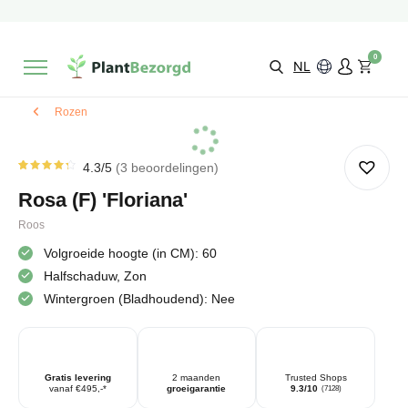
2 maanden
Groeigarantie
Beoordeeld met een
9,3/10
Gratis levering
vanaf €495,-
0
Kies zelf je
bezorgmoment & locatie
NL
Rozen
4.3
/5
3
beoordelingen
Gewaardeerd
3
4.33
op
Rosa (F) 'Floriana'
5
gebaseerd
op
Roos
klantbeoordelingen
Volgroeide hoogte (in CM): 60
Halfschaduw, Zon
Wintergroen (Bladhoudend): Nee
Gratis levering
2 maanden
Trusted Shops
vanaf €495,-*
groeigarantie
9.3/10
(7128)