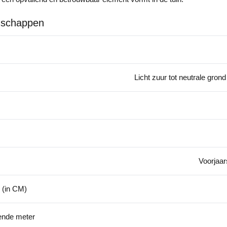
nschappen
Licht zuur tot neutrale gron
Voorjaars
 (in CM)
kende meter