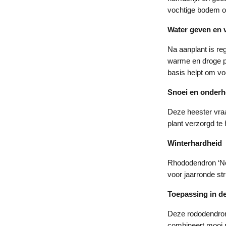
vochtige bodem on
Water geven en 
Na aanplant is re
warme en droge pe
basis helpt om vo
Snoei en onder
Deze heester vraa
plant verzorgd te
Winterhardheid
Rhododendron ‘Nov
voor jaarronde str
Toepassing in de
Deze rododendron 
combineert mooi m