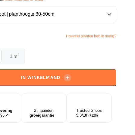
Hoeveel planten heb ik nodig?
2
m
endron
IN WINKELMAND
ndron
evering
2 maanden
Trusted Shops
495,-*
groeigarantie
9.3/10
(7128)