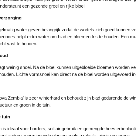
dersteunt een gezonde groei en rijke bloei.
verzorging
gelmatig water geven belangrijk zodat de wortels zich goed kunnen ve
riodes helpt extra water om blad en bloemen fris te houden. Een mu
cht vast te houden.
houd
gt weinig snoei. Na de bloei kunnen uitgebloeide bloemen worden ve
 houden. Lichte vormsnoei kan direct na de bloei worden uitgevoerd i
a Zembla’ is zeer winterhard en behoudt zijn blad gedurende de wint
uctuur en groen in de tuin.
 tuin
is ideaal voor borders, solitair gebruik en gemengde heesterbeplanti
et andere zuurminnende planten zoals azalea’s, pieris en varens.