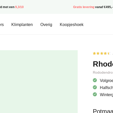
ld met een
9,3/10
Gratis levering
vanaf €495,-
rs
Klimplanten
Overig
Koopjeshoek
Gewaardee
2
4.50
op
Rhod
5
gebaseerd
op
klantbeoor
Rododendro
Volgroe
Halfsc
Winter
Potmaa