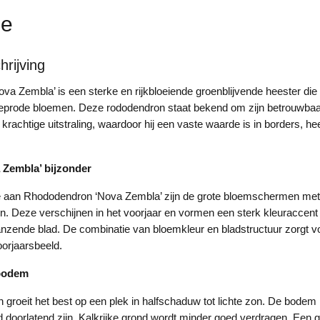
ie
rijving
a Zembla’ is een sterke en rijkbloeiende groenblijvende heester die 
dieprode bloemen. Deze rododendron staat bekend om zijn betrouwbaa
krachtige uitstraling, waardoor hij een vaste waarde is in borders, he
 Zembla’ bijzonder
aan Rhododendron ‘Nova Zembla’ zijn de grote bloemschermen met 
. Deze verschijnen in het voorjaar en vormen een sterk kleuraccent
nzende blad. De combinatie van bloemkleur en bladstructuur zorgt v
orjaarsbeeld.
 bodem
groeit het best op een plek in halfschaduw tot lichte zon. De bodem
 doorlatend zijn. Kalkrijke grond wordt minder goed verdragen. Een g