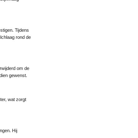
stigen. Tijdens
lchlaag rond de
rwijderd om de
ndien gewenst.
er, wat zorgt
ngen. Hij