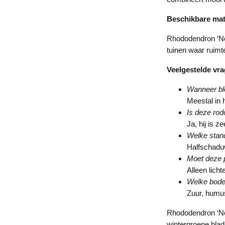
Beschikbare ma
Rhododendron ‘Nov
tuinen waar ruimte
Veelgestelde vr
Wanneer bl
Meestal in h
Is deze rod
Ja, hij is z
Welke stand
Halfschaduw
Moet deze 
Alleen licht
Welke bode
Zuur, humus
Rhododendron ‘Nov
wintergroene blad