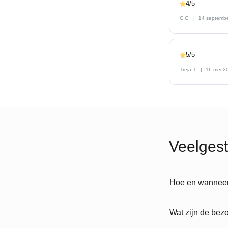
4/5
C C.
14 septemb
5/5
Treja T.
16 mei 2
Veelgest
Hoe en wanneer 
Wat zijn de bez