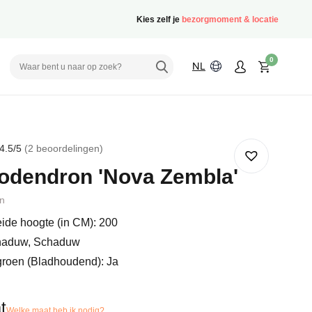
Kies zelf je
bezorgmoment & locatie
0
NL
4.5
/5
2
beoordelingen
rd
odendron 'Nova Zembla'
delingen
n
ide hoogte (in CM): 200
haduw, Schaduw
groen (Bladhoudend): Ja
t
Welke maat heb ik nodig?