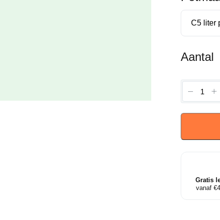
Aantal
Rhodod
'Nova
Zembla'
-
Rodode
aantal
Gratis l
vanaf €