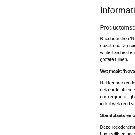
Informat
Productomsch
Rhododendron ‘Nov
opvalt door zijn 
winterhardheid en 
grotere tuinen.
Wat maakt ‘Nova
Het kenmerkende 
gekleurde bloemen
donkergroene, gla
indrukwekkend vo
Standplaats en
Deze rododendron 
humusrijk en goed