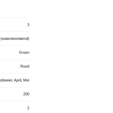
3
d (waterdoorlatend)
Groen
Rood
bloeier, April, Mei
200
2