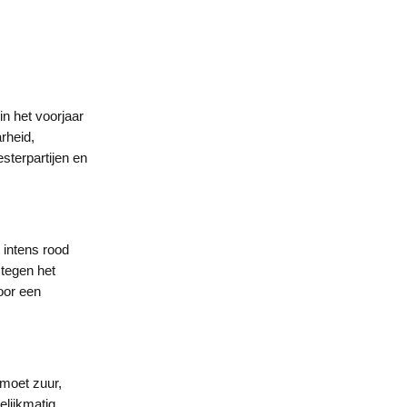
in het voorjaar
rheid,
esterpartijen en
intens rood
 tegen het
oor een
 moet zuur,
elijkmatig