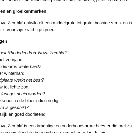
ten en groeikenmerken
a Zembla’ ontwikkelt een middelgrote tot grote, bossige struik en is
 is voor zijn krachtige groei.
agen
oeit Rhododendron ‘Nova Zembla’?
et voorjaar.
odendron winterhard?
eer winterhard.
plaats werkt het best?
 tot lichte zon.
plant gesnoeid worden?
e snoei na de bloei indien nodig.
m is geschikt?
rijk en goed doorlatend.
a Zembla’ is een krachtige en onderhoudsarme heester die met zijn 
 een opvallend en betrouwbaar element vormt in de tuin.