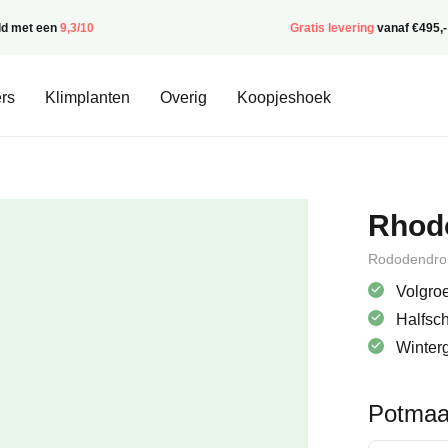
ld met een
9,3/10
Gratis levering
vanaf €495,-
rs
Klimplanten
Overig
Koopjeshoek
Rhod
Rododendro
Volgroe
Halfsc
Winter
Potmaa