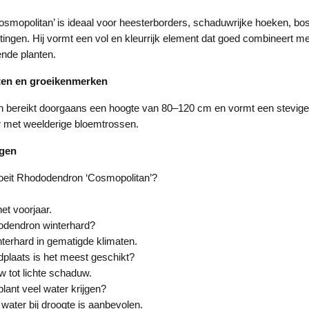
smopolitan’ is ideaal voor heesterborders, schaduwrijke hoeken, bo
ngen. Hij vormt een vol en kleurrijk element dat goed combineert m
nde planten.
ten en groeikenmerken
 bereikt doorgaans een hoogte van 80–120 cm en vormt een stevige,
r met weelderige bloemtrossen.
agen
oeit Rhododendron ‘Cosmopolitan’?
et voorjaar.
odendron winterhard?
interhard in gematigde klimaten.
plaats is het meest geschikt?
 tot lichte schaduw.
lant veel water krijgen?
water bij droogte is aanbevolen.