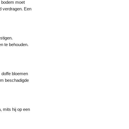
De bodem moet
oed verdragen. Een
stigen.
en te behouden.
, doffe bloemen
f om beschadigde
 mits hij op een