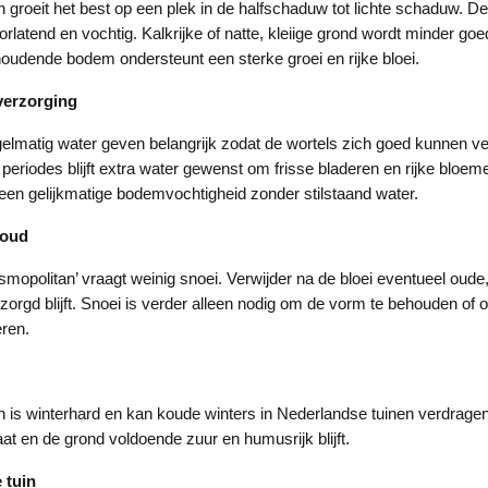
groeit het best op een plek in de halfschaduw tot lichte schaduw. 
orlatend en vochtig. Kalkrijke of natte, kleiige grond wordt minder g
oudende bodem ondersteunt een sterke groei en rijke bloei.
verzorging
gelmatig water geven belangrijk zodat de wortels zich goed kunnen ve
eriodes blijft extra water gewenst om frisse bladeren en rijke bloem
 een gelijkmatige bodemvochtigheid zonder stilstaand water.
houd
opolitan’ vraagt weinig snoei. Verwijder na de bloei eventueel oude
rzorgd blijft. Snoei is verder alleen nodig om de vorm te behouden o
eren.
is winterhard en kan koude winters in Nederlandse tuinen verdragen,
at en de grond voldoende zuur en humusrijk blijft.
 tuin