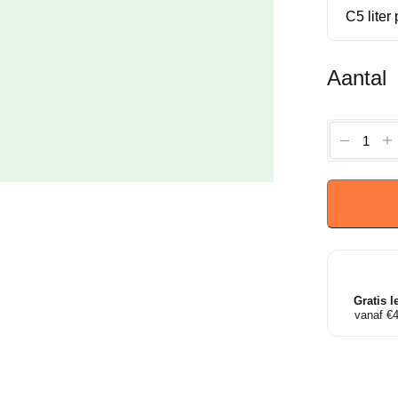
Aantal
Rhodod
'Cosmopo
-
Rodode
aantal
Gratis l
vanaf €