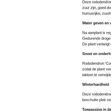
Deze rododendron 
zuur zijn, goed do
humusrijke, zuurh
Water geven en 
Na aanplant is re
Gedurende droge p
De plant verlangt
Snoei en onder
Rododendron ‘Cosm
zodat de plant ve
takken te verwijd
Winterhardheid
Deze rododendron 
beschutte plek sta
Toepassing in de