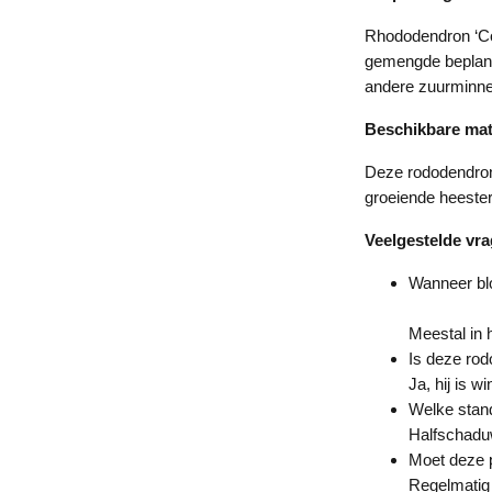
Rhododendron ‘Co
gemengde beplanti
andere zuurminne
Beschikbare ma
Deze rododendron
groeiende heeste
Veelgestelde vr
Wanneer bl
Meestal in h
Is deze rod
Ja, hij is w
Welke stand
Halfschaduw
Moet deze p
Regelmatig 