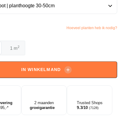
Hoeveel planten heb ik nodig?
2
m
endron
litan'
IN WINKELMAND
ndron
evering
2 maanden
Trusted Shops
495,-*
groeigarantie
9.3/10
(7128)