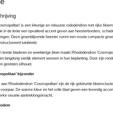
ie
rijving
smopolitan’ is een kleurige en robuuste rododendron met rijke bloe
die in de lente een opvallend accent geven aan heesterborders, scha
ntingen. Deze groenblijvende heester vormt een mooie compacte groei 
estructureerd tuinbeeld.
n brede bladeren en weelderige bloei maakt Rhododendron ‘Cosmopol
een langdurig sierlijk element wensen in hun beplanting. Door zijn rond
en gesloten silhouet.
opolitan’ bijzonder
an Rhododendron ‘Cosmopolitan’ zijn de rijk gekleurde bloemcluster
t voorjaar. De warme kleur en het volle blad geven een levendig acce
rke visuele aantrekkingskracht.
 bodem