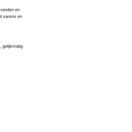
sranden en
et varens en
 gelijkmatig