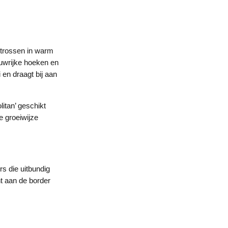
mtrossen in warm
duwrijke hoeken en
en draagt bij aan
itan’ geschikt
e groeiwijze
s die uitbundig
nt aan de border