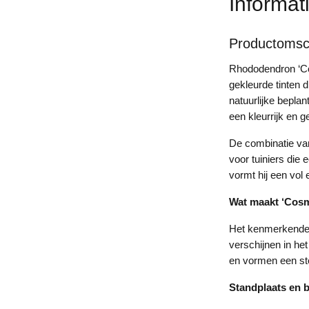
Informat
Productomsch
Rhododendron ‘Co
gekleurde tinten 
natuurlijke bepla
een kleurrijk en g
De combinatie va
voor tuiniers die 
vormt hij een vol 
Wat maakt ‘Cosm
Het kenmerkende a
verschijnen in he
en vormen een ste
Standplaats en