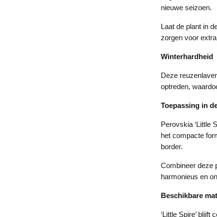
nieuwe seizoen.
Laat de plant in 
zorgen voor extra 
Winterhardheid
Deze reuzenlavend
optreden, waardoo
Toepassing in de
Perovskia ‘Little 
het compacte form
border.
Combineer deze pl
harmonieus en o
Beschikbare ma
‘Little Spire’ bli