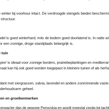
de winter bij voorkeur intact. De verdroogde stengels bieden bescherm
structuur.
el is goed winterhard, mits de bodem goed doorlatend is. In natte win
r een zonnige, droge standplaats belangrijk is.
 tuin
Spire’ is ideaal voor zonnige borders, prairiebeplantingen en mediterra
aat kan hij ook goed worden toegepast in kleinere tuinen of als herha
ant met siergrassen, salvia, lavendel en andere zonminnende vaste
nderhoudsarm geheel.
ten en groeikenmerken
jft compacter dan de gewone Perovskia en wordt meestal zestig tot tach