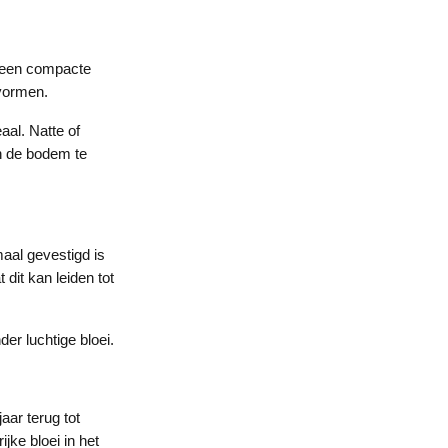
or een compacte
 vormen.
aal. Natte of
en de bodem te
aal gevestigd is
it kan leiden tot
er luchtige bloei.
aar terug tot
jke bloei in het