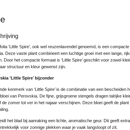
ie
rijving
ifolia ‘Little Spire’, ook wel reuzenlavendel genoemd, is een compacte
. Deze vaste plant combineert een luchtige groei met een lange, rijke
. Door het compacte formaat is ‘Little Spire’ geschikt voor zowel klei
aar structuur en kleur gewenst zijn.
kia ‘Little Spire’ bijzonder
de kenmerk van ‘Little Spire’ is de combinatie van een bescheiden 
e bloei van Perovskia. De fijne, grijsgroene stengels dragen talrijke kle
de zomer tot ver in het najaar verschijnen. Deze bloei geeft de plant 
aling.
dt het blad bij aanraking een lichte, aromatische geur. Dit geeft extr
trekkelijk voor zonnige plekken waar je vaak langsloopt of zit.