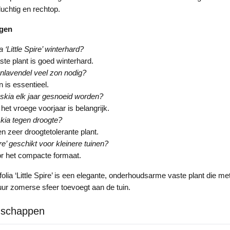
luchtig en rechtop.
agen
 ‘Little Spire’ winterhard?
ste plant is goed winterhard.
nlavendel veel zon nodig?
n is essentieel.
skia elk jaar gesnoeid worden?
 het vroege voorjaar is belangrijk.
kia tegen droogte?
en zeer droogtetolerante plant.
pire’ geschikt voor kleinere tuinen?
oor het compacte formaat.
ifolia ‘Little Spire’ is een elegante, onderhoudsarme vaste plant die met
tuur zomerse sfeer toevoegt aan de tuin.
nschappen