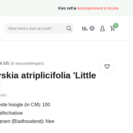
Kies zelf je
bezorgmoment & locatie
0
NL
4.5
/5
6
beoordelingen
rd
kia atriplicifolia 'Little
'
delingen
ndel
ide hoogte (in CM): 100
alfschaduw
groen (Bladhoudend): Nee