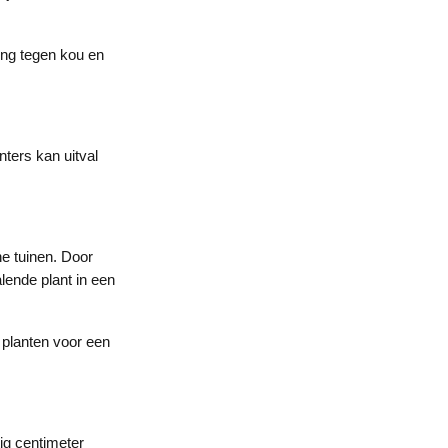
ing tegen kou en
ters kan uitval
ne tuinen. Door
lende plant in een
 planten voor een
tig centimeter