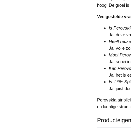
hoog. De groei is 
Veelgestelde vr
Is Perovskia
Ja, deze va
Heeft reuze
Ja, volle zo
Moet Perov
Ja, snoei in
Kan Perovs
Ja, het is e
Is ‘Little S
Ja, juist d
Perovskia atriplic
en luchtige struc
Producteige