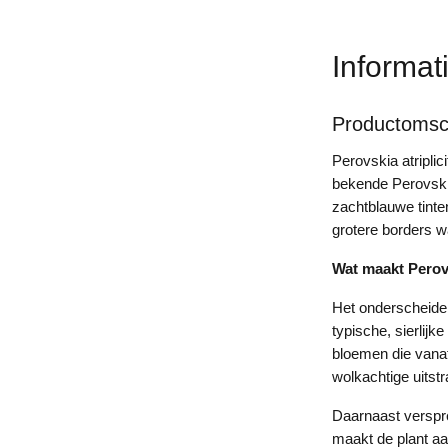
Informat
Productomsch
Perovskia atriplic
bekende Perovskia
zachtblauwe tinten
grotere borders w
Wat maakt Perovs
Het onderscheiden
typische, sierlijk
bloemen die vanaf 
wolkachtige uitstr
Daarnaast versprei
maakt de plant aan