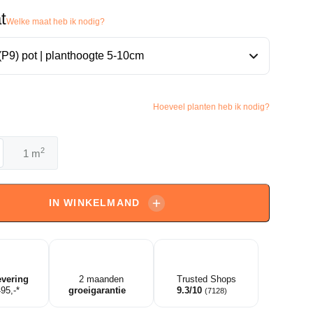
t
Welke maat heb ik nodig?
Hoeveel planten heb ik nodig?
2
m
ia
olia
IN WINKELMAND
avendel
evering
2 maanden
Trusted Shops
495,-*
groeigarantie
9.3/10
(7128)