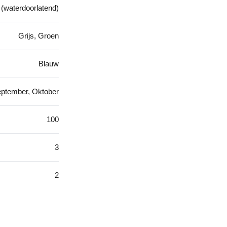
 (waterdoorlatend)
Grijs, Groen
Blauw
eptember, Oktober
100
3
2