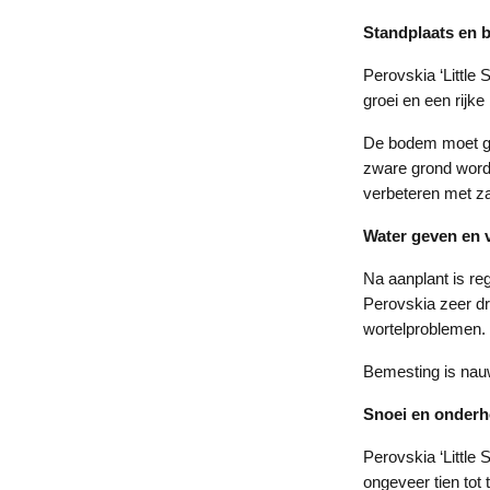
Standplaats en
Perovskia ‘Little 
groei en een rijk
De bodem moet goe
zware grond wordt
verbeteren met za
Water geven en 
Na aanplant is re
Perovskia zeer dr
wortelproblemen.
Bemesting is nauwe
Snoei en onder
Perovskia ‘Little 
ongeveer tien tot 