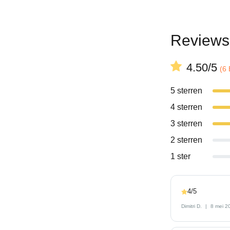
Reviews
4.50/5
(6
5 sterren
4 sterren
3 sterren
2 sterren
1 ster
4/5
Dimitri D.
8 mei 2