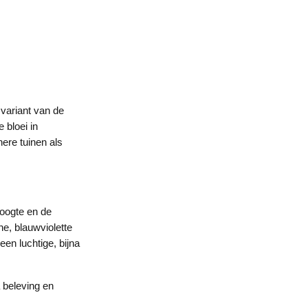
 variant van de
 bloei in
nere tuinen als
hoogte en de
ine, blauwviolette
een luchtige, bijna
a beleving en