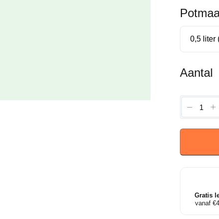
Potmaa
Aantal
Perovsk
atriplicif
'Little
Spire'
-
Reuzenl
aantal
Gratis l
vanaf €