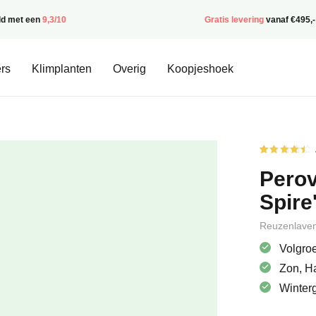
ld met een
9,3/10
Gratis levering
vanaf €495,-
rs
Klimplanten
Overig
Koopjeshoek
Gewaardee
6
4.50
op
Perovs
5
gebaseerd
op
Spire
klantbeoor
Reuzenlave
Volgroe
Zon, H
Winter