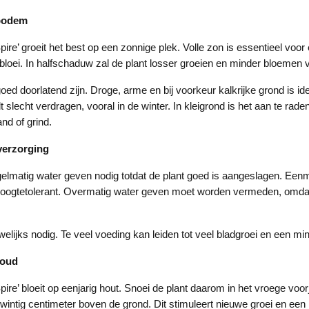
 bodem
Spire’ groeit het best op een zonnige plek. Volle zon is essentieel vo
e bloei. In halfschaduw zal de plant losser groeien en minder bloemen
d doorlatend zijn. Droge, arme en bij voorkeur kalkrijke grond is ide
 slecht verdragen, vooral in de winter. In kleigrond is het aan te rad
nd of grind.
verzorging
gelmatig water geven nodig totdat de plant goed is aangeslagen. Eenm
oogtetolerant. Overmatig water geven moet worden vermeden, omdat d
lijks nodig. Te veel voeding kan leiden tot veel bladgroei en een mind
houd
Spire’ bloeit op eenjarig hout. Snoei de plant daarom in het vroege voorj
twintig centimeter boven de grond. Dit stimuleert nieuwe groei en een ri