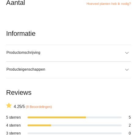
Aantal
Hoeveel planten heb ik nodig?
Informatie
Productomschrijving
Producteigenschappen
Reviews
4.25/5
(8 Beoordelingen)
5 sterren
5
4 sterren
2
3 sterren
0