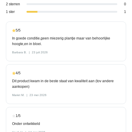
2 sterren
0
1 ster
1
5/5
In goede conditie,geen miezerig plantje maar van behoorlijke
hoogte,en in bloei.
Barbara B.
23 juli 2026
4/5
Dit product kwam in de beste staat van kwaliteit aan (tov andere
aankopen)
Mariet M.
23 mei 2026
1/5
Onder ontwikkeld