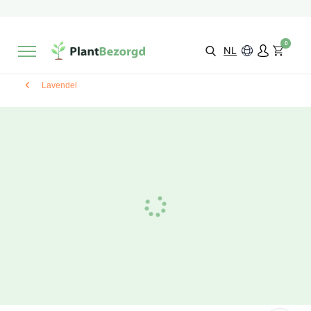
2 maanden
Groeigarantie
Beoordeeld met een
9,3/10
Gratis levering
vanaf €495,-
0
Kies zelf je
bezorgmoment & locatie
NL
Lavendel