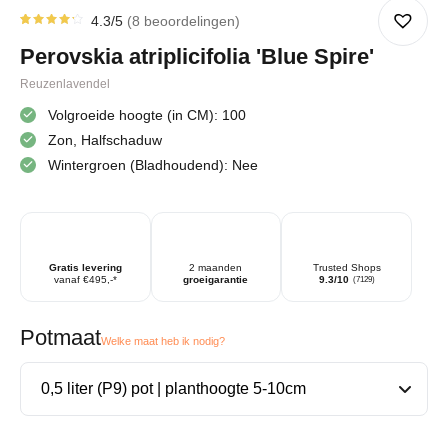
4.3
/5
8
beoordelingen
Gewaardeerd
8
4.25
op
Perovskia atriplicifolia 'Blue Spire'
5
gebaseerd
op
Reuzenlavendel
klantbeoordelingen
Volgroeide hoogte (in CM): 100
Zon, Halfschaduw
Wintergroen (Bladhoudend): Nee
Gratis levering
2 maanden
Trusted Shops
vanaf €495,-*
groeigarantie
9.3/10
(7129)
Potmaat
Welke maat heb ik nodig?