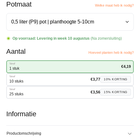
Potmaat
Welke maat heb ik nodig?
Op voorraad:
Levering in week 10 augustus
(Na zomersluiting)
Aantal
Hoeveel planten heb ik nodig?
Vanaf
€
4,19
1 stuk
Vanaf
€
3,77
10%
KORTING
10 stuks
Vanaf
€
3,56
15%
KORTING
25 stuks
Informatie
Productomschrijving