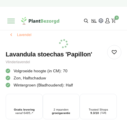
2 maanden
Groeigarantie
Beoordeeld met een
9,3/10
Gratis levering
vanaf €495,-
0
Kies zelf je
bezorgmoment & locatie
NL
Lavendel
Lavandula stoechas 'Papillon'
Vlinderlavendel
Volgroeide hoogte (in CM): 70
Zon, Halfschaduw
Wintergroen (Bladhoudend): Half
Gratis levering
2 maanden
Trusted Shops
vanaf €495,-*
groeigarantie
9.3/10
(7129)