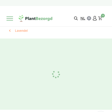
2 maanden
Groeigarantie
Beoordeeld met een
9,3/10
Gratis levering
vanaf €495,-
0
Kies zelf je
bezorgmoment & locatie
NL
Lavendel