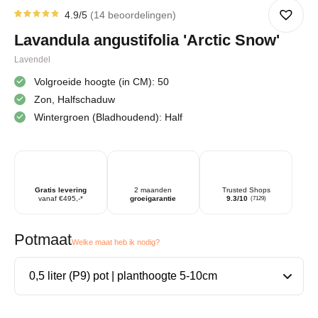
4.9
/5
14
beoordelingen
Gewaardeerd
14
4.86
op
Lavandula angustifolia 'Arctic Snow'
5
gebaseerd
op
Lavendel
klantbeoordelingen
Volgroeide hoogte (in CM): 50
Zon, Halfschaduw
Wintergroen (Bladhoudend): Half
Gratis levering
2 maanden
Trusted Shops
vanaf €495,-*
groeigarantie
9.3/10
(7129)
Potmaat
Welke maat heb ik nodig?