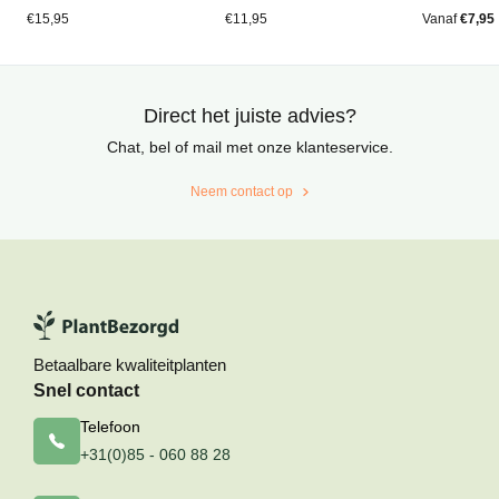
5
5
5
gebaseerd
gebaseerd
gebaseerd
€
15,95
€
11,95
Vanaf
€
7,95
op
op
op
klantbeoordelingen
klantbeoordelingen
klantbeoord
Direct het juiste advies?
Chat, bel of mail met onze klanteservice.
Neem contact op
Betaalbare kwaliteitplanten
Snel contact
Telefoon
+31(0)85 - 060 88 28