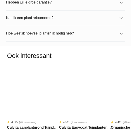
Hebben jullie groeigarantie?
Kan ik een plant retourneren?
Hoe weet ik hoeveel planten ik nodig heb?
Ook interessant
4.8
/5
(
26 recensies
)
4.5
/5
(
2 recensies
)
4.4
/5
(
90 re
Gewaardeerd
26
Gewaardeerd
2
Gewaardeer
90
Culvita aanplantgrond Tuinplanten, Bomen & Hagen BIO 40L
Culvita Easycoat Tuinplantenmest (langdurige werking)
Organische
4.77
4.50
4.42
op
op
op