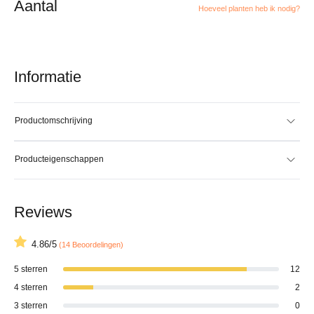
Aantal
Hoeveel planten heb ik nodig?
Informatie
Productomschrijving
Producteigenschappen
Reviews
4.86/5
(14 Beoordelingen)
5 sterren
12
4 sterren
2
3 sterren
0