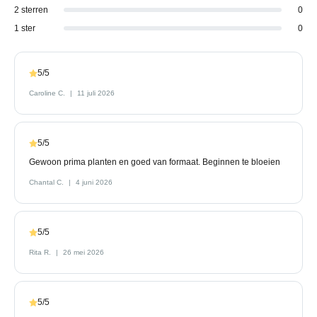
2 sterren
0
1 ster
0
5/5
Caroline C.
11 juli 2026
5/5
Gewoon prima planten en goed van formaat. Beginnen te bloeien
Chantal C.
4 juni 2026
5/5
Rita R.
26 mei 2026
5/5