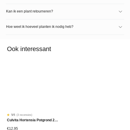
Kan ik een plant retourneren?
Hoe weet ik hoeveel planten ik nodig heb?
Ook interessant
5
/5
(
3 recensies
)
Gewaardeerd
3
Culvita Hortensia Potgrond 20L Bio
5.00
op
5
gebaseerd
€
12,95