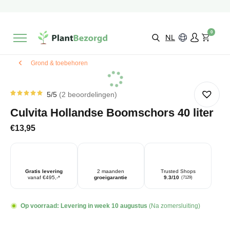
2 maanden
Groeigarantie
Beoordeeld met een
9,3/10
Gratis levering
vanaf €495,-
0
Kies zelf je
bezorgmoment & locatie
NL
Grond & toebehoren
5
/5
2
beoordelingen
Gewaardeerd
2
5.00
op
Culvita Hollandse Boomschors 40 liter
5
gebaseerd
op
€
13,95
klantbeoordelingen
Gratis levering
2 maanden
Trusted Shops
vanaf €495,-*
groeigarantie
9.3/10
(7129)
Op voorraad:
Levering in week 10 augustus
(Na zomersluiting)