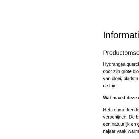
Informat
Productomsch
Hydrangea quercif
door zijn grote b
van bloei, bladst
de tuin.
Wat maakt deze 
Het kenmerkende 
verschijnen. De b
een natuurlijk en 
najaar vaak warm r