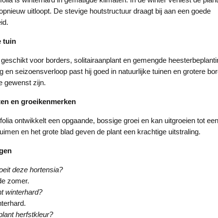
r opnieuw uitloopt. De stevige houtstructuur draagt bij aan een goede
id.
 tuin
 geschikt voor borders, solitairaanplant en gemengde heesterbeplanti
ng en seizoensverloop past hij goed in natuurlijke tuinen en grotere b
e gewenst zijn.
ten en groeikenmerken
olia ontwikkelt een opgaande, bossige groei en kan uitgroeien tot een
imen en het grote blad geven de plant een krachtige uitstraling.
agen
eit deze hortensia?
de zomer.
nt winterhard?
interhard.
plant herfstkleur?