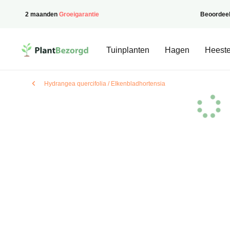
2 maanden
Groeigarantie
Beoordee
PlantBezorgd
Tuinplanten
Hagen
Heeste
Hydrangea quercifolia / EIkenbladhortensia