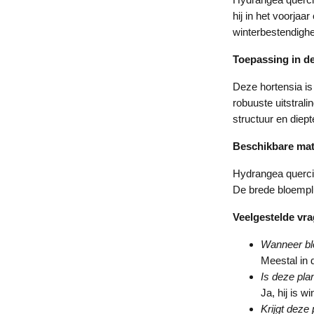
hij in het voorjaa
winterbestendighe
Toepassing in de
Deze hortensia is
robuuste uitstrali
structuur en diept
Beschikbare ma
Hydrangea quercif
De brede bloemplu
Veelgestelde vr
Wanneer blo
Meestal in 
Is deze pla
Ja, hij is w
Krijgt deze 