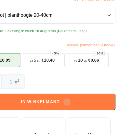
ad:
Levering in week 10 augustus
(Na zomersluiting)
Hoeveel planten heb ik nodig?
5%
10%
10,95
5
€
10,40
10
€
9,86
va
st.
va
st.
2
m
gea
ia
IN WINKELMAND
ia