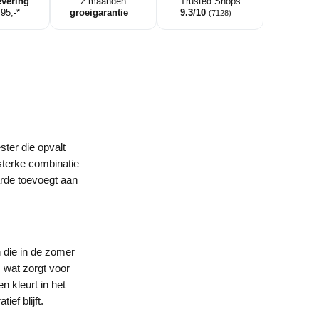
evering
2 maanden
Trusted Shops
495,-*
groeigarantie
9.3/10
(7128)
ster die opvalt
sterke combinatie
arde toevoegt aan
 die in de zomer
 wat zorgt voor
n kleurt in het
ef blijft.