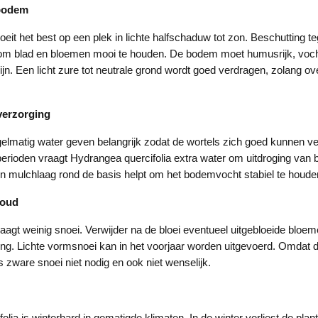
 bodem
eit het best op een plek in lichte halfschaduw tot zon. Beschutting te
om blad en bloemen mooi te houden. De bodem moet humusrijk, voc
jn. Een licht zure tot neutrale grond wordt goed verdragen, zolang ove
verzorging
gelmatig water geven belangrijk zodat de wortels zich goed kunnen ve
rioden vraagt Hydrangea quercifolia extra water om uitdroging van 
n mulchlaag rond de basis helpt om het bodemvocht stabiel te houde
houd
aagt weinig snoei. Verwijder na de bloei eventueel uitgebloeide bloe
ling. Lichte vormsnoei kan in het voorjaar worden uitgevoerd. Omdat d
is zware snoei niet nodig en ook niet wenselijk.
lia is winterhard in gematigde klimaten. In de winter verliest de plant