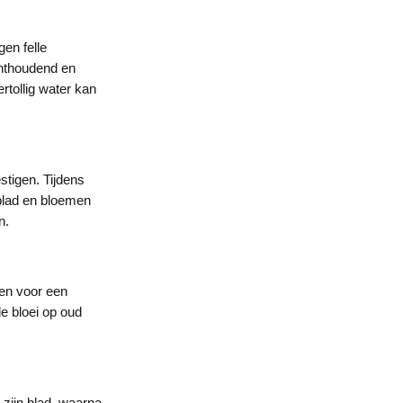
gen felle
hthoudend en
rtollig water kan
stigen. Tijdens
blad en bloemen
n.
men voor een
e bloei op oud
 zijn blad, waarna