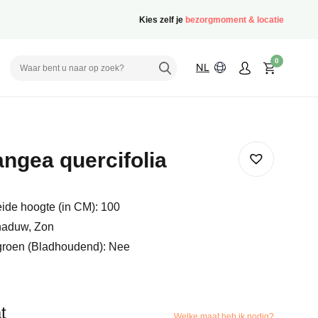
Kies zelf je
bezorgmoment & locatie
0
NL
ngea quercifolia
ide hoogte (in CM): 100
haduw, Zon
groen (Bladhoudend): Nee
t
Welke maat heb ik nodig?