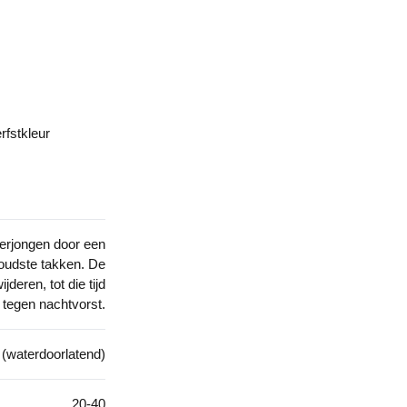
rfstkleur
verjongen door een
 oudste takken. De
deren, tot die tijd
tegen nachtvorst.
d (waterdoorlatend)
20-40