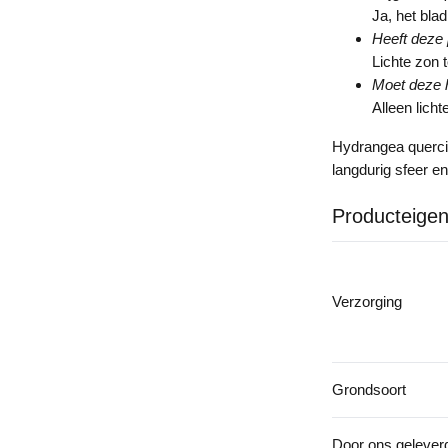
Ja, het blad
Heeft deze 
Lichte zon t
Moet deze 
Alleen licht
Hydrangea quercifo
langdurig sfeer en
Producteige
Verzorging
Grondsoort
Door ons gelever