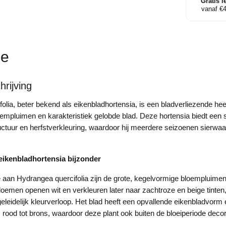
Gratis l
vanaf €
ie
rijving
olia, beter bekend als eikenbladhortensia, is een bladverliezende hee
loempluimen en karakteristiek gelobde blad. Deze hortensia biedt een 
ructuur en herfstverkleuring, waardoor hij meerdere seizoenen sierwa
eikenbladhortensia bijzonder
aan Hydrangea quercifolia zijn de grote, kegelvormige bloempluimen
loemen openen wit en verkleuren later naar zachtroze en beige tinten,
geleidelijk kleurverloop. Het blad heeft een opvallende eikenbladvorm e
ood tot brons, waardoor deze plant ook buiten de bloeiperiode decorati