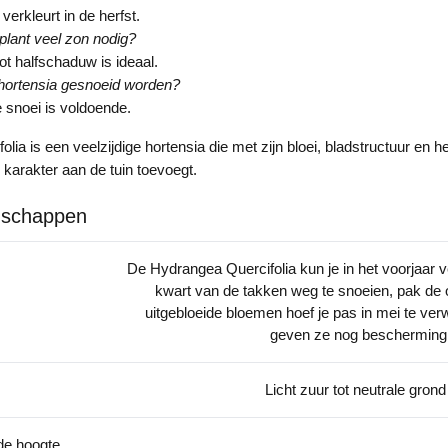
 verkleurt in de herfst.
plant veel zon nodig?
ot halfschaduw is ideaal.
hortensia gesnoeid worden?
e snoei is voldoende.
lia is een veelzijdige hortensia die met zijn bloei, bladstructuur en he
 karakter aan de tuin toevoegt.
nschappen
De Hydrangea Quercifolia kun je in het voorjaar 
kwart van de takken weg te snoeien, pak de
uitgebloeide bloemen hoef je pas in mei te verwij
geven ze nog bescherming 
Licht zuur tot neutrale gron
de hoogte