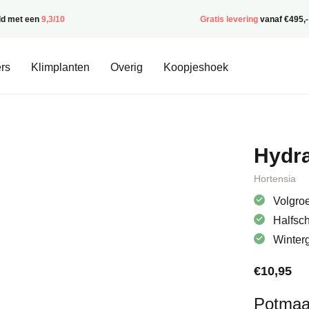
ld met een
9,3/10
Gratis levering
vanaf €495,-
rs
Klimplanten
Overig
Koopjeshoek
Hydra
Hortensia
Volgroe
Halfsc
Winter
€
10,95
Potmaa