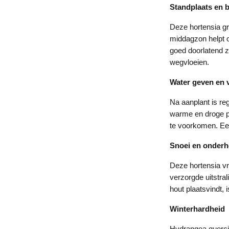
Standplaats en
Deze hortensia gro
middagzon helpt 
goed doorlatend zi
wegvloeien.
Water geven en 
Na aanplant is re
warme en droge pe
te voorkomen. Ee
Snoei en onder
Deze hortensia vr
verzorgde uitstra
hout plaatsvindt, 
Winterhardheid
Hydrangea quercifo