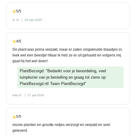
5/5
H. H.
23 mei 2025
4/5
De plant was prima verpakt, maar er zaten omgekrulde blaadjes in,
leek wel een beestje! Maar ik heb ze er uit gehaald en volgens mij
gaat hij het wel doen!
PlantBezorgd: "Bedankt voor je beoordeling, veel
tuinplezier van je bestelling en graag tot ziens op
PlantBezorgd.nl! Team PlantBezorgd"
Kitty K.
27 juli 2024
5/5
mooie planten en grootte netjes verzorgt en verpakt en snel
geleverd.