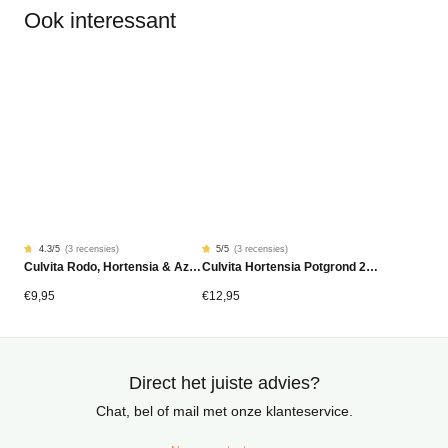
Ook interessant
4.3
/5
(
3 recensies
)
5
/5
(
3 recensies
)
Gewaardeerd
3
Gewaardeerd
3
Culvita Rodo, Hortensia & Azalea Mest 1,5kg
Culvita Hortensia Potgrond 20L Bio
4.33
5.00
op
op
5
5
gebaseerd
gebaseerd
€
9,95
€
12,95
op
op
klantbeoordelingen
klantbeoordelingen
Direct het juiste advies?
Chat, bel of mail met onze klanteservice.