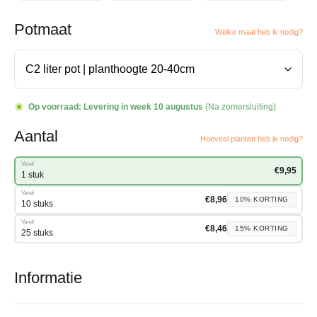
Potmaat
Welke maat heb ik nodig?
Op voorraad:
Levering in week 10 augustus
(Na zomersluiting)
Aantal
Hoeveel planten heb ik nodig?
Vanaf
€
9,95
1 stuk
Vanaf
€
8,96
10%
KORTING
10 stuks
Vanaf
€
8,46
15%
KORTING
25 stuks
Informatie