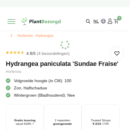
2 maanden
Groeigarantie
Beoordeeld met een
9,3/10
Gratis levering
vanaf €495,-
0
Kies zelf je
bezorgmoment & locatie
NL
Hortensia - Hydrangea
4.8
/5
4
beoordelingen
Gewaardeerd
4
4.75
op
Hydrangea paniculata 'Sundae Fraise'
5
gebaseerd
op
Hortensia
klantbeoordelingen
Volgroeide hoogte (in CM): 100
Zon, Halfschaduw
Wintergroen (Bladhoudend): Nee
Gratis levering
2 maanden
Trusted Shops
vanaf €495,-*
groeigarantie
9.3/10
(7129)