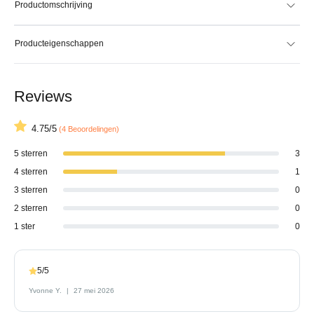
Productomschrijving
Producteigenschappen
Reviews
4.75/5
(4 Beoordelingen)
5 sterren
3
4 sterren
1
3 sterren
0
2 sterren
0
1 ster
0
5/5
Yvonne Y.
27 mei 2026