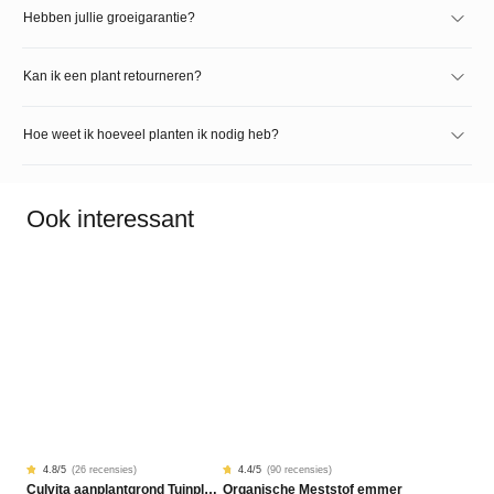
Hebben jullie groeigarantie?
Kan ik een plant retourneren?
Hoe weet ik hoeveel planten ik nodig heb?
Ook interessant
4.8
/5
(
26 recensies
)
4.4
/5
(
90 recensies
)
Gewaardeerd
26
Gewaardeerd
90
Culvita aanplantgrond Tuinplanten, Bomen & Hagen BIO 40L
Organische Meststof emmer
4.77
4.42