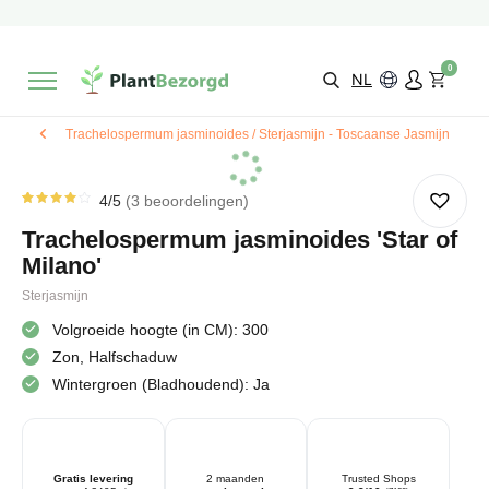
2 maanden
Groeigarantie
Beoordeeld met een
9,3/10
Gratis levering
vanaf €495,-
0
Kies zelf je
bezorgmoment & locatie
NL
Trachelospermum jasminoides / Sterjasmijn - Toscaanse Jasmijn
4
/5
3
beoordelingen
Gewaardeerd
3
4.00
Trachelospermum jasminoides 'Star of
op 5
gebaseerd
Milano'
op
klantbeoordelingen
Sterjasmijn
Volgroeide hoogte (in CM): 300
Zon, Halfschaduw
Wintergroen (Bladhoudend): Ja
Gratis levering
2 maanden
Trusted Shops