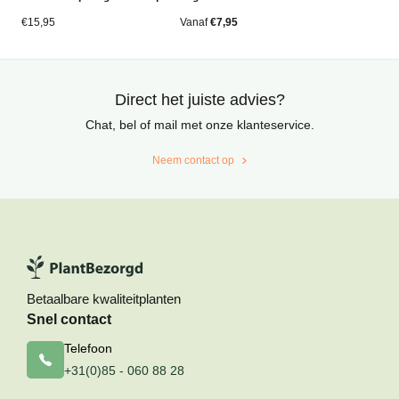
op
op
5
5
gebaseerd
gebaseerd
€
15,95
Vanaf
€
7,95
op
op
klantbeoordelingen
klantbeoordelingen
Direct het juiste advies?
Chat, bel of mail met onze klanteservice.
Neem contact op
Betaalbare kwaliteitplanten
Snel contact
Telefoon
+31(0)85 - 060 88 28