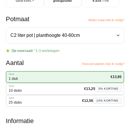
vanaf €495,-*
groeigarantie
9.3/10
(7129)
Potmaat
Welke maat heb ik nodig?
Op voorraad:
*1-3 werkdagen
Aantal
Hoeveel planten heb ik nodig?
Vanaf
€
13,95
1 stuk
Vanaf
€
13,25
5%
KORTING
10 stuks
Vanaf
€
12,56
10%
KORTING
25 stuks
Informatie