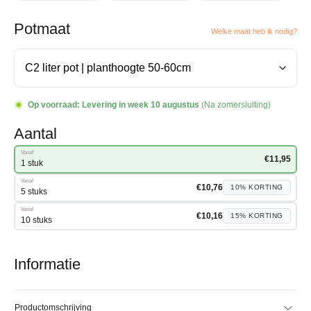
Potmaat
Welke maat heb ik nodig?
Op voorraad:
Levering in week 10 augustus
(Na zomersluiting)
Aantal
Vanaf
€
11,95
1 stuk
Vanaf
€
10,76
10%
KORTING
5 stuks
Vanaf
€
10,16
15%
KORTING
10 stuks
Informatie
Productomschrijving