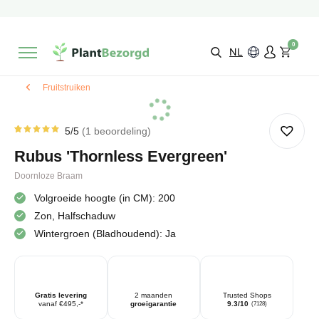
2 maanden
Groeigarantie
Beoordeeld met een
9,3/10
Gratis levering
vanaf €495,-
0
Kies zelf je
bezorgmoment & locatie
NL
Fruitstruiken
5
/5
1
beoordeling
Gewaardeerd
1
5.00
op
Rubus 'Thornless Evergreen'
5
gebaseerd
op
Doornloze Braam
klantbeoordeling
Volgroeide hoogte (in CM): 200
Zon, Halfschaduw
Wintergroen (Bladhoudend): Ja
Gratis levering
2 maanden
Trusted Shops
vanaf €495,-*
groeigarantie
9.3/10
(7128)