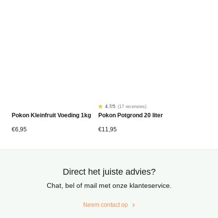
4.7
/5
(
17 recensies
)
Gewaardeerd
17
Pokon Kleinfruit Voeding 1kg
Pokon Potgrond 20 liter
4.68
op
5
gebaseerd
€
6,95
€
11,95
op
klantbeoordelingen
Direct het juiste advies?
Chat, bel of mail met onze klanteservice.
Neem contact op