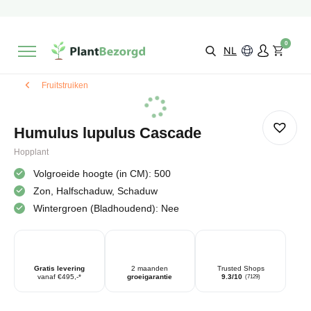
2 maanden
Groeigarantie
Beoordeeld met een
9,3/10
Gratis levering
vanaf €495,-
0
Kies zelf je
bezorgmoment & locatie
NL
Fruitstruiken
Humulus lupulus Cascade
Hopplant
Volgroeide hoogte (in CM): 500
Zon, Halfschaduw, Schaduw
Wintergroen (Bladhoudend): Nee
Gratis levering
2 maanden
Trusted Shops
vanaf €495,-*
groeigarantie
9.3/10
(7129)