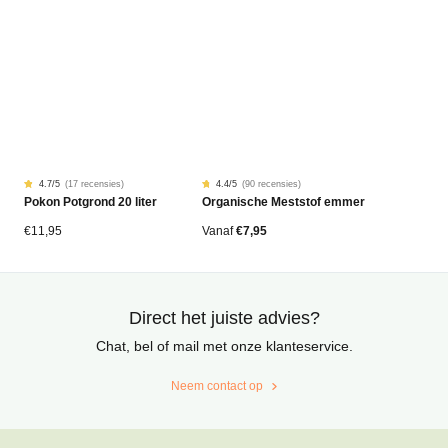
4.7
/5
(
17 recensies
)
4.4
/5
(
90 recensies
)
Gewaardeerd
17
Gewaardeerd
90
Pokon Potgrond 20 liter
Organische Meststof emmer
4.68
4.42
op
op
5
5
gebaseerd
gebaseerd
€
11,95
Vanaf
€
7,95
op
op
klantbeoordelingen
klantbeoordelingen
Direct het juiste advies?
Chat, bel of mail met onze klanteservice.
Neem contact op