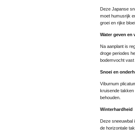
Deze Japanse snee
moet humusrijk en
groei en rijke bl
Water geven en 
Na aanplant is re
droge periodes he
bodemvocht vast 
Snoei en onder
Viburnum plicatum
kruisende takken 
behouden.
Winterhardheid
Deze sneeuwbal is
de horizontale tak