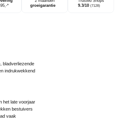
evering
2 maanden
Trusted Shops
495,-*
groeigarantie
9.3/10
(7128)
, bladverliezende
een indrukwekkend
het late voorjaar
rekken bestuivers
blad vaak