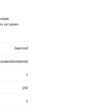
ontale
s en tuinen.
Jaarrond
d (waterdoorlatend)
1
150
1