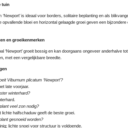
 tuin
‘Newport’ is ideaal voor borders, solitaire beplanting en als blikvang
e opvallende bloei en horizontal gelaagde groei geven een bijzondere
ten en groeikenmerken
l ‘Newport’ groeit bossig en kan doorgaans ongeveer anderhalve to
, met een vergelijkbare breedte.
agen
eit Viburnum plicatum ‘Newport’?
et late voorjaar.
ster winterhard?
interhard.
plant veel zon nodig?
t lichte halfschaduw geeft de beste groei.
plant gesnoeid worden?
nig; lichte snoei voor structuur is voldoende.