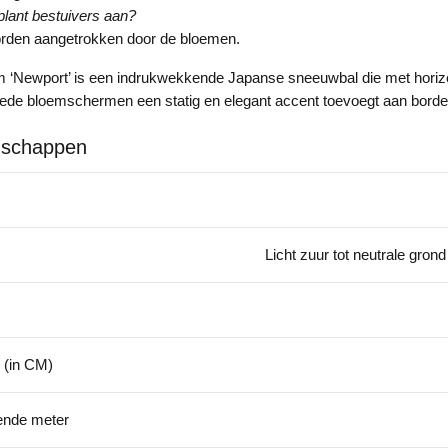
plant bestuivers aan?
orden aangetrokken door de bloemen.
m ‘Newport’ is een indrukwekkende Japanse sneeuwbal die met horiz
rede bloemschermen een statig en elegant accent toevoegt aan border
nschappen
Licht zuur tot neutrale gron
 (in CM)
kende meter