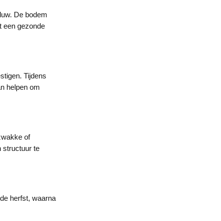
haduw. De bodem
nt een gezonde
stigen. Tijdens
kan helpen om
 zwakke of
 structuur te
 de herfst, waarna