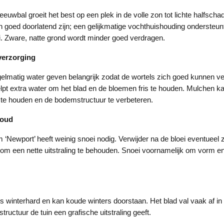
uwbal groeit het best op een plek in de volle zon tot lichte halfsc
 goed doorlatend zijn; een gelijkmatige vochthuishouding ondersteu
oei. Zware, natte grond wordt minder goed verdragen.
verzorging
gelmatig water geven belangrijk zodat de wortels zich goed kunnen ve
lpt extra water om het blad en de bloemen fris te houden. Mulchen 
te houden en de bodemstructuur te verbeteren.
houd
 ‘Newport’ heeft weinig snoei nodig. Verwijder na de bloei eventueel
om een nette uitstraling te behouden. Snoei voornamelijk om vorm en
 winterhard en kan koude winters doorstaan. Het blad val vaak af in
structuur de tuin een grafische uitstraling geeft.