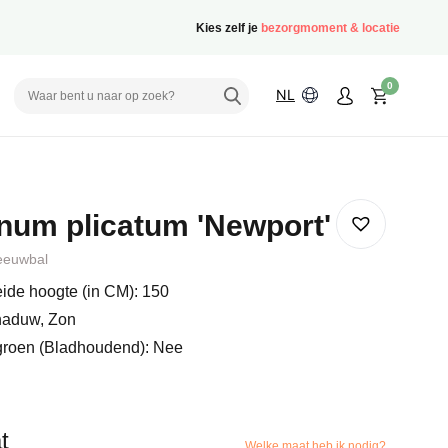
Kies zelf je
bezorgmoment & locatie
0
NL
num plicatum 'Newport'
eeuwbal
ide hoogte (in CM): 150
haduw, Zon
groen (Bladhoudend): Nee
t
Welke maat heb ik nodig?