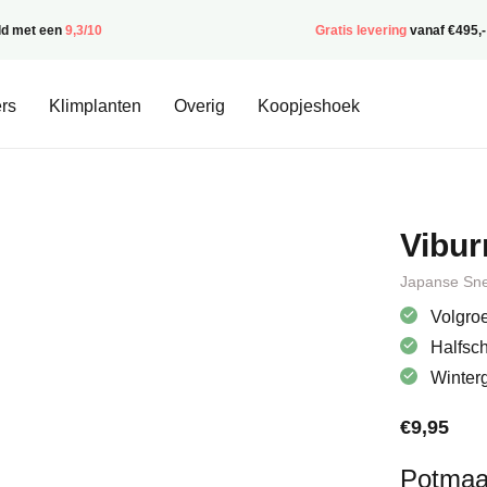
ld met een
9,3/10
Gratis levering
vanaf €495,-
rs
Klimplanten
Overig
Koopjeshoek
Vibur
Japanse Sn
Volgroe
Halfsc
Winter
€
9,95
Potmaa