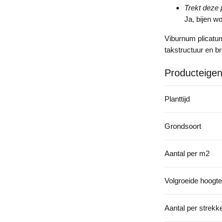
Trekt deze 
Ja, bijen w
Viburnum plicatu
takstructuur en b
Producteige
Planttijd
Grondsoort
Aantal per m2
Volgroeide hoogte
Aantal per strek