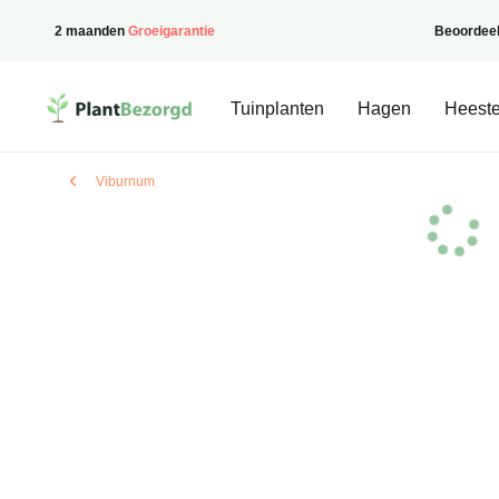
2 maanden
Groeigarantie
Beoordee
PlantBezorgd
Tuinplanten
Hagen
Heeste
Viburnum