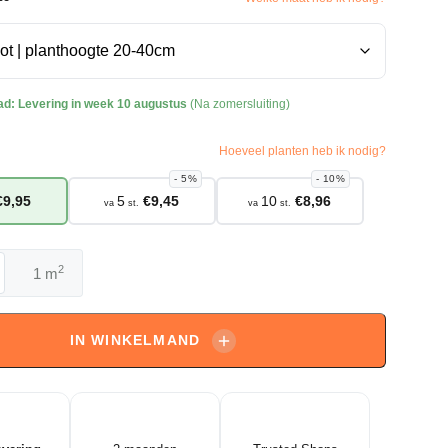
ad:
Levering in week 10 augustus
(Na zomersluiting)
Hoeveel planten heb ik nodig?
5%
10%
€
9,95
5
€
9,45
10
€
8,96
va
st.
va
st.
2
m
m
 'Newport'
IN WINKELMAND
bal