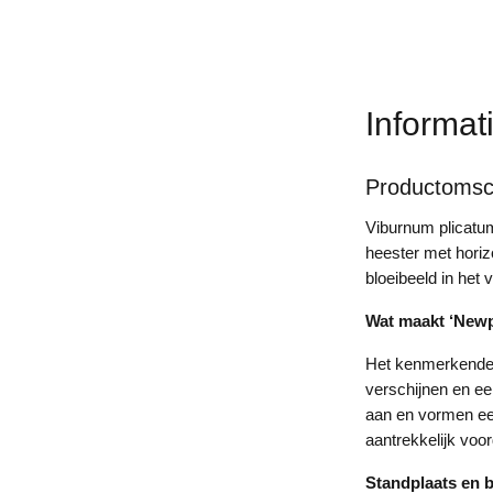
Informat
Productomsch
Viburnum plicatu
heester met hori
bloeibeeld in het 
Wat maakt ‘Newp
Het kenmerkende a
verschijnen en ee
aan en vormen een 
aantrekkelijk voor
Standplaats en