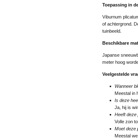
Toepassing in de
Viburnum plicatum 
of achtergrond. D
tuinbeeld.
Beschikbare ma
Japanse sneeuwba
meter hoog worden
Veelgestelde vr
Wanneer blo
Meestal in h
Is deze hee
Ja, hij is w
Heeft deze 
Volle zon to
Moet deze 
Meestal wei