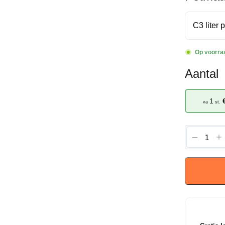
Op voorra
Aantal
1
va
st.
Viburnu
plicatum
-
Japanse
Sneeuw
aantal