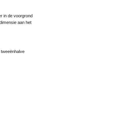
er in de voorgrond
 dimensie aan het
t tweeënhalve