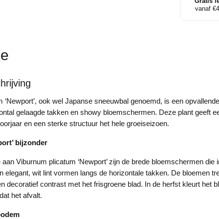
Gratis l
vanaf €
ie
rijving
m ‘Newport’, ook wel Japanse sneeuwbal genoemd, is een opvallende
zontal gelaagde takken en showy bloemschermen. Deze plant geeft 
voorjaar en een sterke structuur het hele groeiseizoen.
ort’ bijzonder
an Viburnum plicatum ‘Newport’ zijn de brede bloemschermen die in 
n elegant, wit lint vormen langs de horizontale takken. De bloemen t
decoratief contrast met het frisgroene blad. In de herfst kleurt het 
dat het afvalt.
 bodem