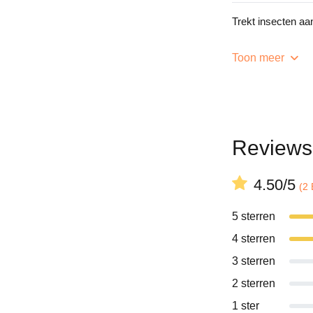
Trekt insecten aa
Toon meer
Reviews
4.50/5
(2
5 sterren
4 sterren
3 sterren
2 sterren
1 ster