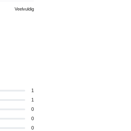
Veelvuldig
1
1
0
0
0