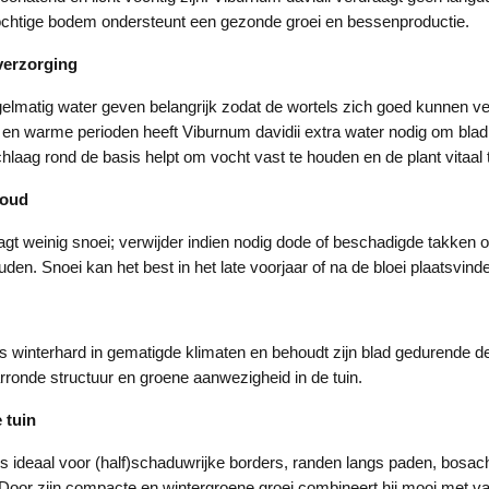
vochtige bodem ondersteunt een gezonde groei en bessenproductie.
verzorging
gelmatig water geven belangrijk zodat de wortels zich goed kunnen ve
n warme perioden heeft Viburnum davidii extra water nodig om blad 
laag rond de basis helpt om vocht vast te houden en de plant vitaal 
houd
gt weinig snoei; verwijder indien nodig dode of beschadigde takken om
uden. Snoei kan het best in het late voorjaar of na de bloei plaatsvind
is winterhard in gematigde klimaten en behoudt zijn blad gedurende
arronde structuur en groene aanwezigheid in de tuin.
 tuin
 ideaal voor (half)schaduwrijke borders, randen langs paden, bosach
Door zijn compacte en wintergroene groei combineert hij mooi met va