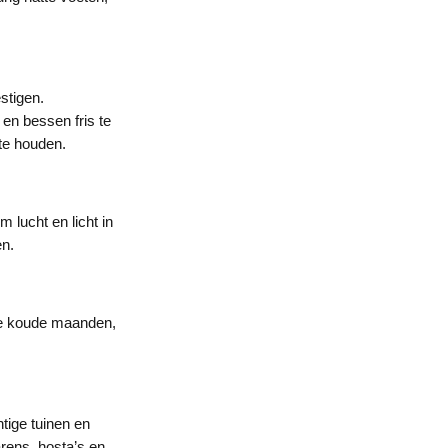
stigen.
en bessen fris te
te houden.
 lucht en licht in
en.
 de koude maanden,
tige tuinen en
rens, hosta’s en