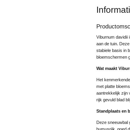
Informat
Productomsch
Viburnum davidii 
aan de tuin. Deze
stabiele basis in
bloemschermen ge
Wat maakt Vibur
Het kenmerkende a
met platte bloems
aantrekkelijk zijn
rijk gevuld blad b
Standplaats en
Deze sneeuwbal gr
humusrijk, goed do