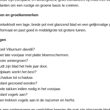
anten om een rustige en groene basis te creëren.
ten en groeikenmerken
ntwikkelt een lage, brede pol met glanzend blad en een gelijkmatige g
 formaat en past goed in middelgrote tot grotere tuinen.
agen
eit Viburnum davidii?
het late voorjaar met platte bloemschermen.
ster wintergroen?
udt zijn blad het hele jaar door.
plaats werkt het best?
schaduw tot schaduw.
plant gesnoeid worden?
ode takken indien nodig in het voorjaar.
plant vogels aan?
en trekken vogels aan in de nazomer en herfst.
is een wintergroene en veelzijdige heester die met zijn glanzende bla