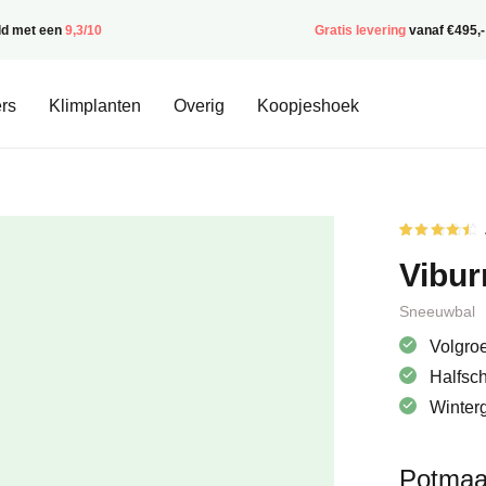
ld met een
9,3/10
Gratis levering
vanaf €495,-
rs
Klimplanten
Overig
Koopjeshoek
Gewaardee
2
4.50
op
Vibur
5
gebaseerd
op
klantbeoor
Sneeuwbal
Volgroe
Halfsc
Winter
Potmaa