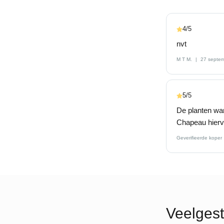
4/5
nvt
M T M.
27 septe
5/5
De planten war
Chapeau hierv
Geverifieerde koper
Veelgest