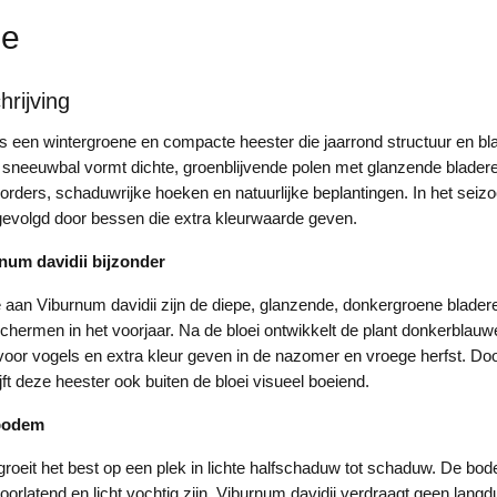
ie
rijving
is een wintergroene en compacte heester die jaarrond structuur en b
 sneeuwbal vormt dichte, groenblijvende polen met glanzende bladere
 borders, schaduwrijke hoeken en natuurlijke beplantingen. In het seiz
volgd door bessen die extra kleurwaarde geven.
num davidii bijzonder
an Viburnum davidii zijn de diepe, glanzende, donkergroene bladeren
chermen in het voorjaar. Na de bloei ontwikkelt de plant donkerblau
 voor vogels en extra kleur geven in de nazomer en vroege herfst. Doo
lijft deze heester ook buiten de bloei visueel boeiend.
 bodem
oeit het best op een plek in lichte halfschaduw tot schaduw. De bo
orlatend en licht vochtig zijn. Viburnum davidii verdraagt geen langdu