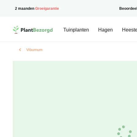
2 maanden
Groeigarantie
Beoordee
PlantBezorgd
Tuinplanten
Hagen
Heeste
Viburnum