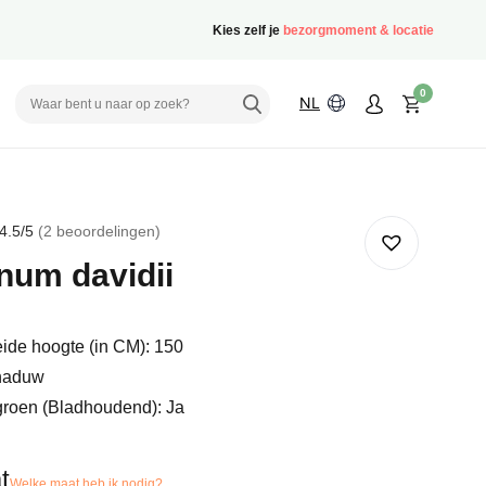
Kies zelf je
bezorgmoment & locatie
0
NL
4.5
/5
2
beoordelingen
rd
num davidii
delingen
ide hoogte (in CM): 150
haduw
groen (Bladhoudend): Ja
t
Welke maat heb ik nodig?