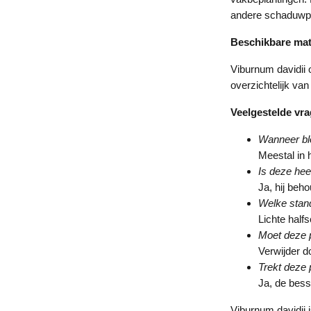
andere schaduwpl
Beschikbare ma
Viburnum davidii o
overzichtelijk van
Veelgestelde vr
Wanneer blo
Meestal in 
Is deze hee
Ja, hij beho
Welke stand
Lichte half
Moet deze 
Verwijder d
Trekt deze 
Ja, de bess
Viburnum davidii 