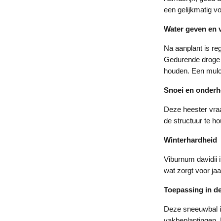
een gelijkmatig 
Water geven en 
Na aanplant is re
Gedurende droge e
houden. Een mulch
Snoei en onder
Deze heester vraa
de structuur te ho
Winterhardheid
Viburnum davidii 
wat zorgt voor ja
Toepassing in de
Deze sneeuwbal is
vakbeplantingen. 