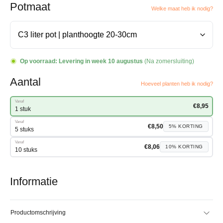
Potmaat
Welke maat heb ik nodig?
Op voorraad:
Levering in week 10 augustus
(Na zomersluiting)
Aantal
Hoeveel planten heb ik nodig?
Vanaf
€
8,95
1 stuk
Vanaf
€
8,50
5%
KORTING
5 stuks
Vanaf
€
8,06
10%
KORTING
10 stuks
Informatie
Productomschrijving