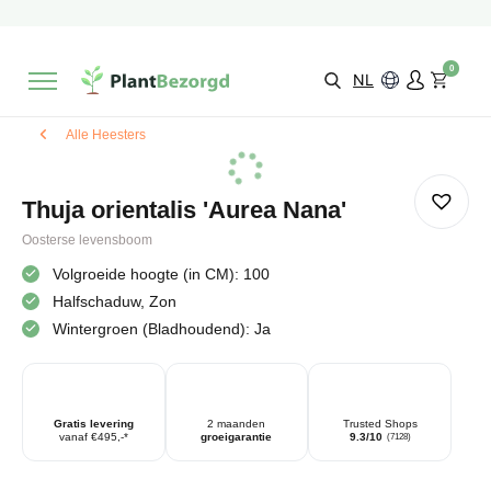
2 maanden
Groeigarantie
Beoordeeld met een
9,3/10
Gratis levering
vanaf €495,-
0
Kies zelf je
bezorgmoment & locatie
NL
Alle Heesters
Thuja orientalis 'Aurea Nana'
Oosterse levensboom
Volgroeide hoogte (in CM): 100
Halfschaduw, Zon
Wintergroen (Bladhoudend): Ja
Gratis levering
2 maanden
Trusted Shops
vanaf €495,-*
groeigarantie
9.3/10
(7128)