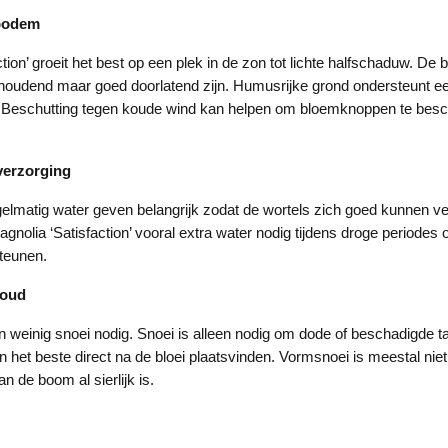
 bodem
tion’ groeit het best op een plek in de zon tot lichte halfschaduw. D
oudend maar goed doorlatend zijn. Humusrijke grond ondersteunt e
i. Beschutting tegen koude wind kan helpen om bloemknoppen te bes
verzorging
gelmatig water geven belangrijk zodat de wortels zich goed kunnen v
agnolia ‘Satisfaction’ vooral extra water nodig tijdens droge periode
steunen.
houd
 weinig snoei nodig. Snoei is alleen nodig om dode of beschadigde t
n het beste direct na de bloei plaatsvinden. Vormsnoei is meestal nie
an de boom al sierlijk is.