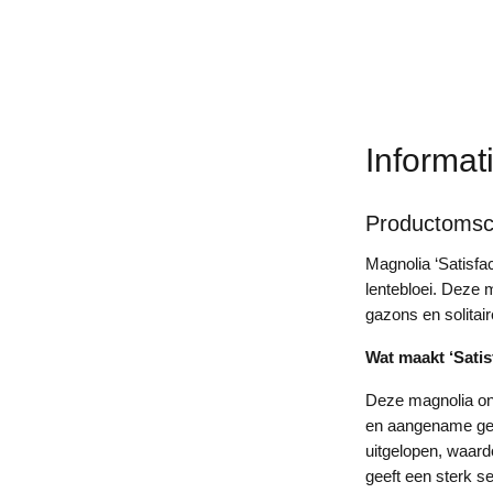
Informat
Productomsch
Magnolia ‘Satisfac
lentebloei. Deze m
gazons en solitair
Wat maakt ‘Satis
Deze magnolia ond
en aangename geur
uitgelopen, waardo
geeft een sterk se