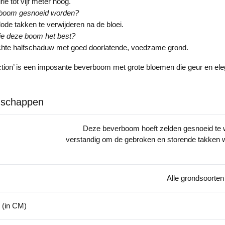
ie tot vijf meter hoog.
boom gesnoeid worden?
ode takken te verwijderen na de bloei.
je deze boom het best?
lichte halfschaduw met goed doorlatende, voedzame grond.
ction’ is een imposante beverboom met grote bloemen die geur en eleg
nschappen
Deze beverboom hoeft zelden gesnoeid te w
verstandig om de gebroken en storende takken w
Alle grondsoorten
 (in CM)