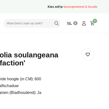
Kies zelf je
bezorgmoment & locatie
0
NL
lia soulangeana
faction'
ide hoogte (in CM): 600
alfschaduw
groen (Bladhoudend): Ja