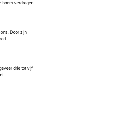
 De boom verdragen
zons. Door zijn
goed
veer drie tot vijf
nt.