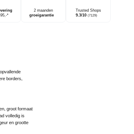
evering
2 maanden
Trusted Shops
495,-*
groeigarantie
9.3/10
(7129)
 opvallende
ere borders,
en, groot formaat
d volledig is
geur en grootte