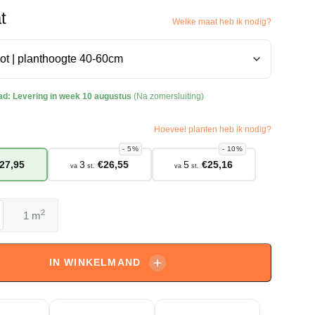
t
Welke maat heb ik nodig?
ad:
Levering in week 10 augustus
(Na zomersluiting)
Hoeveel planten heb ik nodig?
5%
10%
27,95
3
€
26,55
5
€
25,16
va
st.
va
st.
2
m
a
eana
tion'
IN WINKELMAND
oom