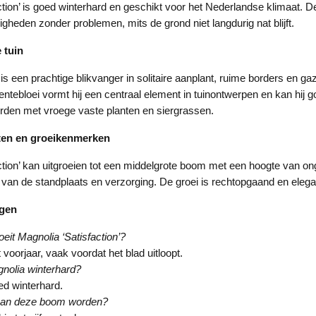
ction’ is goed winterhard en geschikt voor het Nederlandse klimaat.
gheden zonder problemen, mits de grond niet langdurig nat blijft.
 tuin
 een prachtige blikvanger in solitaire aanplant, ruime borders en ga
ntebloei vormt hij een centraal element in tuinontwerpen en kan hij 
den met vroege vaste planten en siergrassen.
ten en groeikenmerken
tion’ kan uitgroeien tot een middelgrote boom met een hoogte van onge
k van de standplaats en verzorging. De groei is rechtopgaand en elega
agen
eit Magnolia ‘Satisfaction’?
 voorjaar, vaak voordat het blad uitloopt.
nolia winterhard?
oed winterhard.
kan deze boom worden?