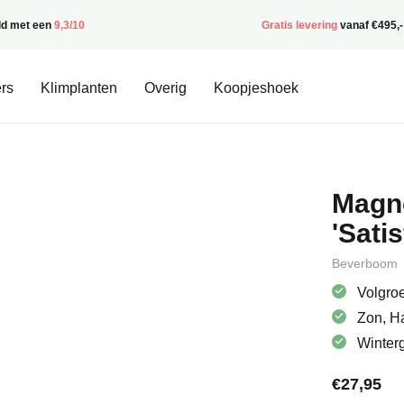
ld met een
9,3/10
Gratis levering
vanaf €495,-
rs
Klimplanten
Overig
Koopjeshoek
Magno
'Satis
Beverboom
Volgroe
Zon, H
Winter
€
27,95