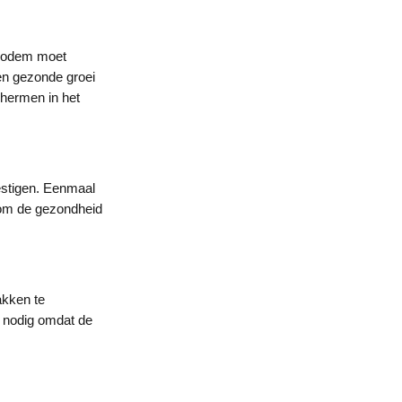
e bodem moet
en gezonde groei
chermen in het
estigen. Eenmaal
s om de gezondheid
akken te
t nodig omdat de