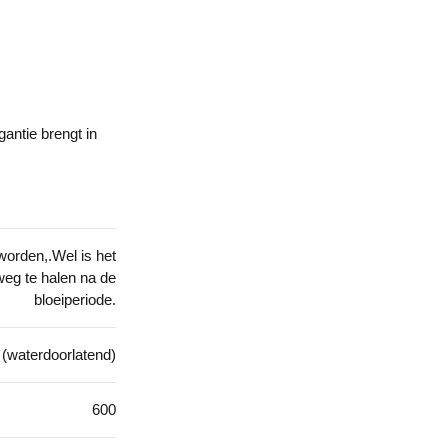
antie brengt in
orden,.Wel is het
eg te halen na de
bloeiperiode.
 (waterdoorlatend)
600