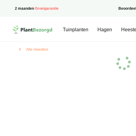
2 maanden
Groeigarantie
Beoordee
PlantBezorgd
Tuinplanten
Hagen
Heeste
Alle Heesters