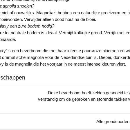
 magnolia snoeien?
r niet of nauwelijks. Magnolia’s hebben een natuurlijke groeivorm en h
noeiwonden. Verwijder alleen dood hout na de bloei.
alaxy een zure bodem nodig?
re tot neutrale bodem is ideaal. Vermijd kalkrijke grond. Verrijk met 
onaarde.
axy’ is een beverboom die met haar intense paursroze bloemen en wi
 dramatische magnolia voor de Nederlandse tuin is. Dieper, donkerde
y is de magnolia die het voorjaar in de meest intense kleuren viert.
nschappen
Deze beverboom hoeft zelden gesnoeid te w
verstandig om de gebroken en storende takken w
Alle grondsoorten