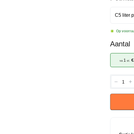
Op voorra
Aantal
1
€
va
st.
Magnoli
'Galaxy'
-
Beverb
aantal