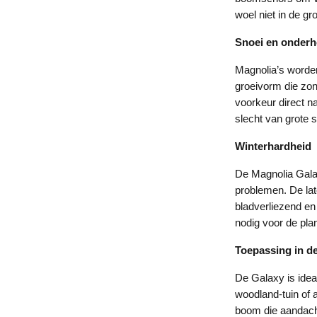
woel niet in de g
Snoei en onder
Magnolia’s worden 
groeivorm die zond
voorkeur direct na
slecht van grote
Winterhardheid
De Magnolia Galax
problemen. De lat
bladverliezend en 
nodig voor de pla
Toepassing in de
De Galaxy is ideaa
woodland-tuin of 
boom die aandach