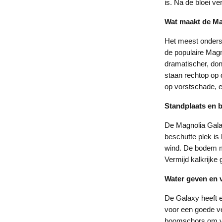
is. Na de bloei ve
Wat maakt de Ma
Het meest onders
de populaire Magn
dramatischer, don
staan rechtop op 
op vorstschade, e
Standplaats en
De Magnolia Galax
beschutte plek is
wind. De bodem mo
Vermijd kalkrijke
Water geven en 
De Galaxy heeft e
voor een goede ve
boomschors om vo