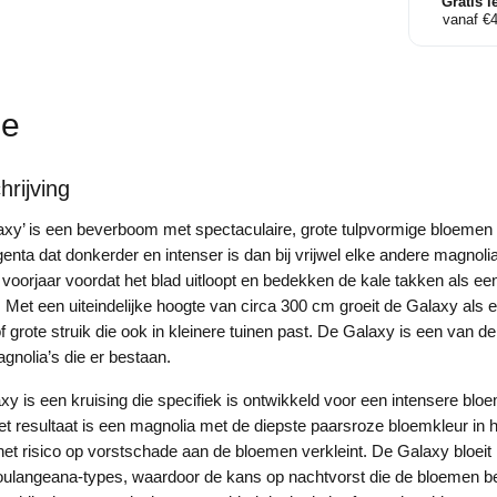
Gratis l
vanaf €
ie
rijving
xy’ is een beverboom met spectaculaire, grote tulpvormige bloemen 
enta dat donkerder en intenser is dan bij vrijwel elke andere magnol
t voorjaar voordat het blad uitloopt en bedekken de kale takken als e
 Met een uiteindelijke hoogte van circa 300 cm groeit de Galaxy als
grote struik die ook in kleinere tuinen past. De Galaxy is een van de
gnolia’s die er bestaan.
y is een kruising die specifiek is ontwikkeld voor een intensere blo
et resultaat is een magnolia met de diepste paarsroze bloemkleur in 
 het risico op vorstschade aan de bloemen verkleint. De Galaxy bloeit 
oulangeana-types, waardoor de kans op nachtvorst die de bloemen be