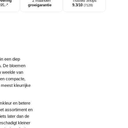
evering
2 maanden
Trusted Shops
495,-*
groeigarantie
9.3/10
(7129)
in een diep
ia. De bloemen
en weelde van
 een compacte,
 meest kleurrijke
emkleur en betere
het assortiment en
iets later dan de
schadigt kleiner