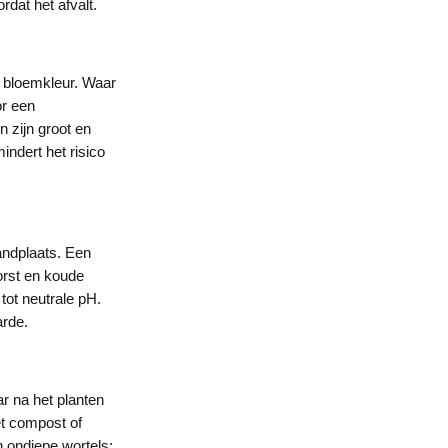
rdat het afvalt.
 bloemkleur. Waar
or een
 zijn groot en
indert het risico
andplaats. Een
orst en koude
tot neutrale pH.
arde.
r na het planten
et compost of
 ondiepe wortels: