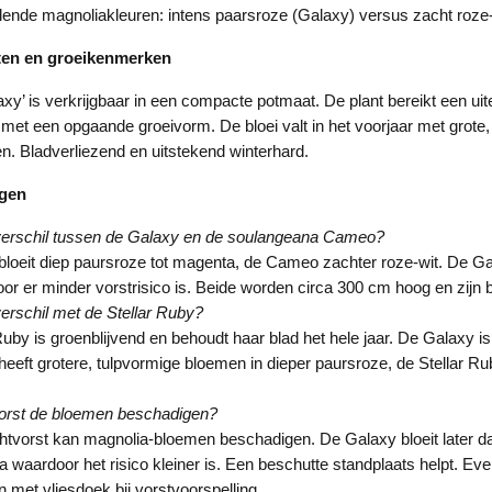
lende magnoliakleuren: intens paarsroze (Galaxy) versus zacht roze
ten en groeikenmerken
xy’ is verkrijgbaar in een compacte potmaat. De plant bereikt een uit
met een opgaande groeivorm. De bloei valt in het voorjaar met grote,
. Bladverliezend en uitstekend winterhard.
agen
 verschil tussen de Galaxy en de soulangeana Cameo?
loeit diep paursroze tot magenta, de Cameo zachter roze-wit. De Gal
oor er minder vorstrisico is. Beide worden circa 300 cm hoog en zijn 
verschil met de Stellar Ruby?
Ruby is groenblijvend en behoudt haar blad het hele jaar. De Galaxy is
eeft grotere, tulpvormige bloemen in dieper paursroze, de Stellar Rub
orst de bloemen beschadigen?
chtvorst kan magnolia-bloemen beschadigen. De Galaxy bloeit later d
 waardoor het risico kleiner is. Een beschutte standplaats helpt. Eve
met vliesdoek bij vorstvoorspelling.