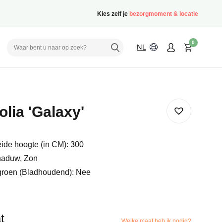
Kies zelf je
bezorgmoment & locatie
0
NL
lia 'Galaxy'
ide hoogte (in CM): 300
haduw, Zon
groen (Bladhoudend): Nee
t
Welke maat heb ik nodig?