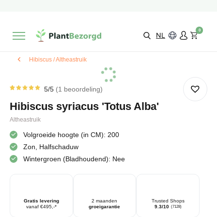
2 maanden
Groeigarantie
Beoordeeld met een
9,3/10
Gratis levering
vanaf €495,-
0
Kies zelf je
bezorgmoment & locatie
NL
Hibiscus / Altheastruik
5
/5
1
beoordeling
Gewaardeerd
1
5.00
op
Hibiscus syriacus 'Totus Alba'
5
gebaseerd
op
Altheastruik
klantbeoordeling
Volgroeide hoogte (in CM): 200
Zon, Halfschaduw
Wintergroen (Bladhoudend): Nee
Gratis levering
2 maanden
Trusted Shops
vanaf €495,-*
groeigarantie
9.3/10
(7128)