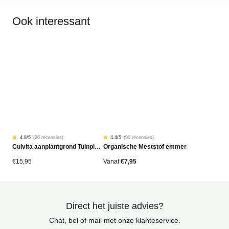
Ook interessant
4.8
/5
(
26 recensies
)
4.4
/5
(
90 recensies
)
Gewaardeerd
26
Gewaardeerd
90
Culvita aanplantgrond Tuinplanten, Bomen & Hagen BIO 40L
Organische Meststof emmer
4.77
4.42
op
op
5
5
gebaseerd
gebaseerd
€
15,95
Vanaf
€
7,95
op
op
klantbeoordelingen
klantbeoordelingen
Direct het juiste advies?
Chat, bel of mail met onze klanteservice.