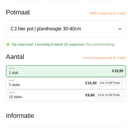
Potmaat
Welke maat heb ik nodig?
Op voorraad:
Levering in week 10 augustus
(Na zomersluiting)
Aantal
Hoeveel planten heb ik nodig?
Vanaf
€
10,95
1 stuk
Vanaf
€
10,40
5%
KORTING
5 stuks
Vanaf
€
9,86
10%
KORTING
10 stuks
Informatie