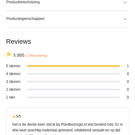
Productomschrijving
Producteigenschappen
Reviews
5.00/5
(1 Beoordeling)
5 sterren
1
4 sterren
0
3 sterren
0
2 sterren
0
1 ster
0
5/5
het is de derde keer, dat ik bij Plantbezorgd.nl iets besteld heb. Er is
drie keer prachtig materiaal geleverd, uitstekend verpakt en op tijd