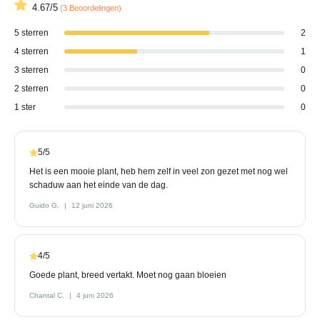
4.67/5
(3 Beoordelingen)
5 sterren
2
4 sterren
1
3 sterren
0
2 sterren
0
1 ster
0
5/5
Het is een mooie plant, heb hem zelf in veel zon gezet met nog wel
schaduw aan het einde van de dag.
Guido G.
12 juni 2026
4/5
Goede plant, breed vertakt. Moet nog gaan bloeien
Chantal C.
4 juni 2026