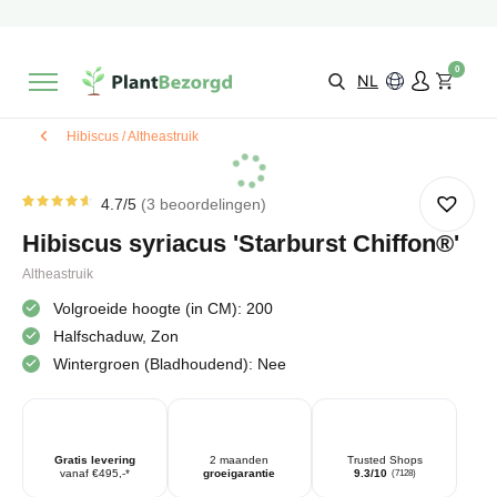
2 maanden
Groeigarantie
Beoordeeld met een
9,3/10
Gratis levering
vanaf €495,-
0
Kies zelf je
bezorgmoment & locatie
NL
Hibiscus / Altheastruik
4.7
/5
3
beoordelingen
Gewaardeerd
3
4.67
op
Hibiscus syriacus 'Starburst Chiffon®'
5
gebaseerd
op
Altheastruik
klantbeoordelingen
Volgroeide hoogte (in CM): 200
Halfschaduw, Zon
Wintergroen (Bladhoudend): Nee
Gratis levering
2 maanden
Trusted Shops
vanaf €495,-*
groeigarantie
9.3/10
(7128)