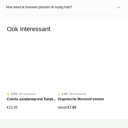
Hoe weet ik hoeveel planten ik nodig heb?
Ook interessant
4.8
/5
(
26 recensies
)
4.4
/5
(
90 recensies
)
Gewaardeerd
26
Gewaardeerd
90
Culvita aanplantgrond Tuinplanten, Bomen & Hagen BIO 40L
Organische Meststof emmer
4.77
4.42
op
op
5
5
gebaseerd
gebaseerd
€
15,95
Vanaf
€
7,95
op
op
klantbeoordelingen
klantbeoordelingen