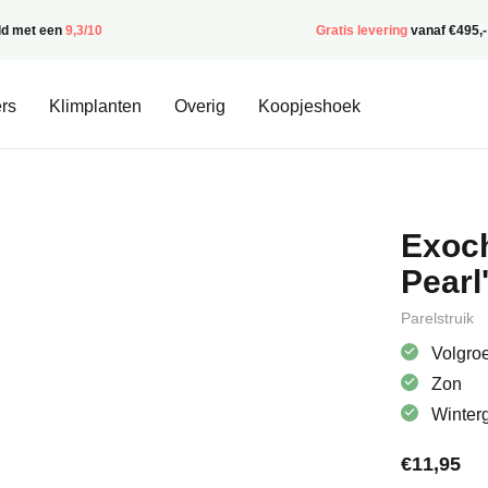
ld met een
9,3/10
Gratis levering
vanaf €495,-
rs
Klimplanten
Overig
Koopjeshoek
Exoch
Pearl
Parelstruik
Volgroe
Zon
Winter
€
11,95