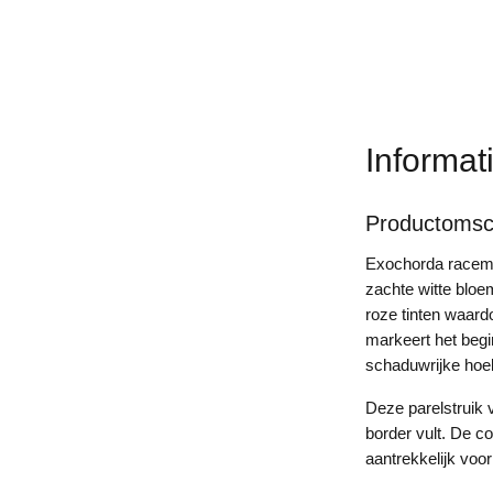
Informat
Productomsch
Exochorda racemos
zachte witte bloe
roze tinten waardo
markeert het begi
schaduwrijke hoe
Deze parelstruik 
border vult. De co
aantrekkelijk voor