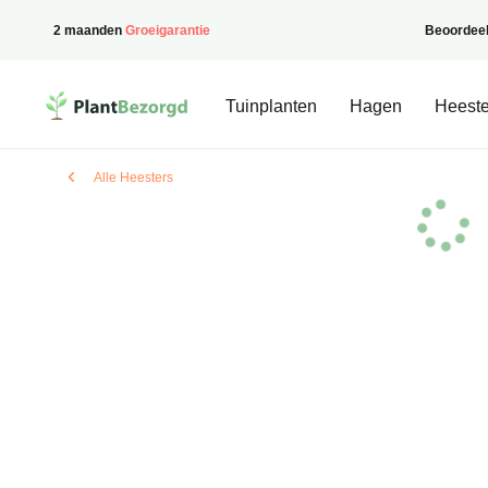
2 maanden
Groeigarantie
Beoordee
PlantBezorgd
Tuinplanten
Hagen
Heeste
Alle Heesters