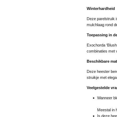
Winterhardheid
Deze parelstruik 
mulchlaag rond de
Toepassing in de
Exochorda ‘Blushin
combinaties met v
Beschikbare ma
Deze heester bere
struikje met elega
Veelgestelde vr
Wanneer blo
Meestal in 
Is deze hee