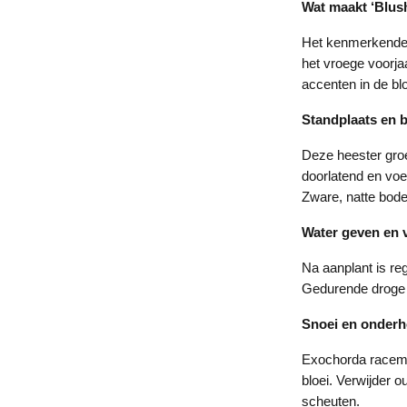
Wat maakt ‘Blush
Het kenmerkende a
het vroege voorjaa
accenten in de bl
Standplaats en
Deze heester groe
doorlatend en voe
Zware, natte bod
Water geven en 
Na aanplant is re
Gedurende droge p
Snoei en onder
Exochorda racemos
bloei. Verwijder o
scheuten.