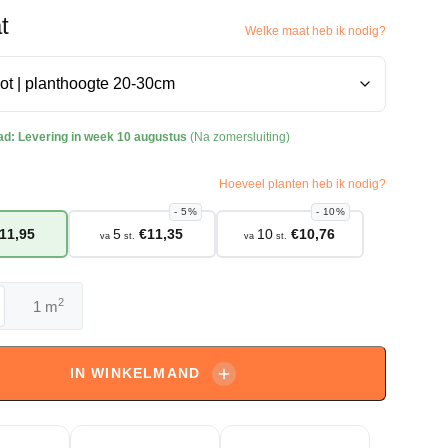
t
Welke maat heb ik nodig?
ad:
Levering in week 10 augustus
(Na zomersluiting)
Hoeveel planten heb ik nodig?
5%
10%
11,95
5
€
11,35
10
€
10,76
va
st.
va
st.
2
m
da
sa
g
IN WINKELMAND