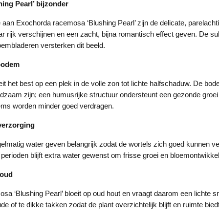
ing Pearl’ bijzonder
an Exochorda racemosa ‘Blushing Pearl’ zijn de delicate, parelachti
r rijk verschijnen en een zacht, bijna romantisch effect geven. De su
oembladeren versterken dit beeld.
 bodem
it het best op een plek in de volle zon tot lichte halfschaduw. De b
dzaam zijn; een humusrijke structuur ondersteunt een gezonde groei e
ems worden minder goed verdragen.
verzorging
gelmatig water geven belangrijk zodat de wortels zich goed kunnen ve
erioden blijft extra water gewenst om frisse groei en bloemontwikke
houd
a ‘Blushing Pearl’ bloeit op oud hout en vraagt daarom een lichte sn
ude of te dikke takken zodat de plant overzichtelijk blijft en ruimte bie