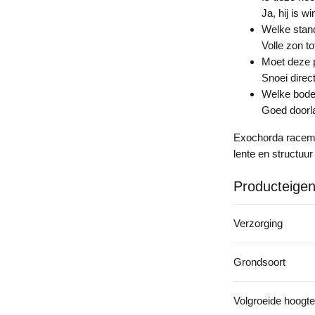
Ja, hij is w
Welke stand
Volle zon to
Moet deze 
Snoei direc
Welke bode
Goed doorla
Exochorda racemos
lente en structuur
Producteige
Verzorging
Grondsoort
Volgroeide hoogte