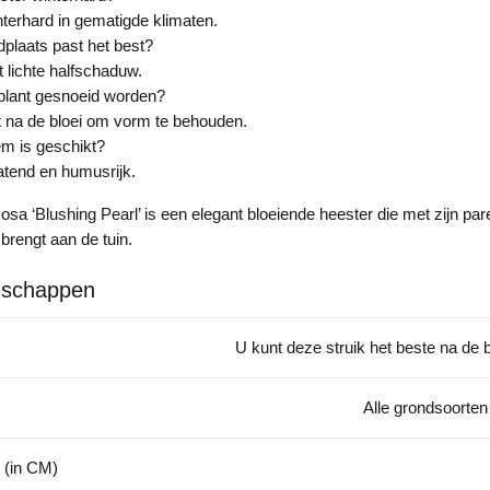
interhard in gematigde klimaten.
plaats past het best?
t lichte halfschaduw.
plant gesnoeid worden?
t na de bloei om vorm te behouden.
m is geschikt?
tend en humusrijk.
a ‘Blushing Pearl’ is een elegant bloeiende heester die met zijn pa
 brengt aan de tuin.
nschappen
U kunt deze struik het beste na de b
Alle grondsoorten
 (in CM)