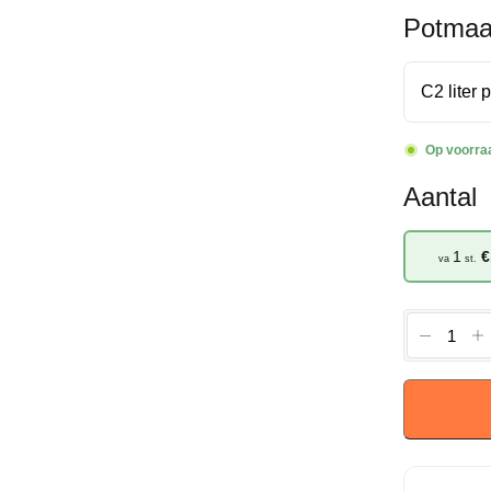
Potmaa
Op voorra
Aantal
1
€
va
st.
Exochor
racemo
'Blushin
Pearl'
-