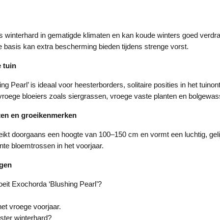
is winterhard in gematigde klimaten en kan koude winters goed verdr
 basis kan extra bescherming bieden tijdens strenge vorst.
 tuin
g Pearl’ is ideaal voor heesterborders, solitaire posities in het tuino
roege bloeiers zoals siergrassen, vroege vaste planten en bolgewas
ten en groeikenmerken
ikt doorgaans een hoogte van 100–150 cm en vormt een luchtig, geli
nte bloemtrossen in het voorjaar.
agen
eit Exochorda ‘Blushing Pearl’?
het vroege voorjaar.
ster winterhard?