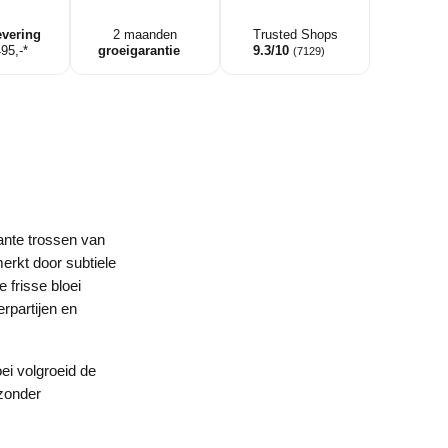
uik
evering
2 maanden
Trusted Shops
495,-*
groeigarantie
9.3/10
(7129)
ante trossen van
erkt door subtiele
 frisse bloei
rpartijen en
ei volgroeid de
jzonder