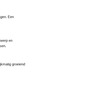
agen. Een
ntwerp en
sen.
jkmatig groeiend