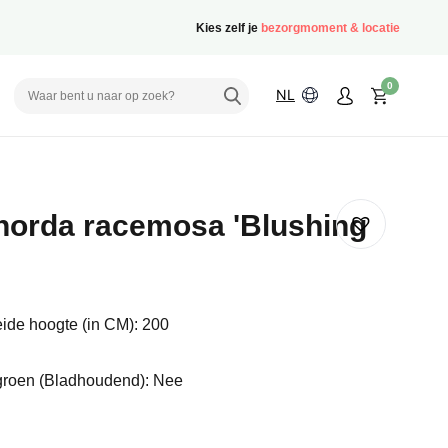
Kies zelf je
bezorgmoment & locatie
0
NL
orda racemosa 'Blushing
'
ide hoogte (in CM): 200
groen (Bladhoudend): Nee