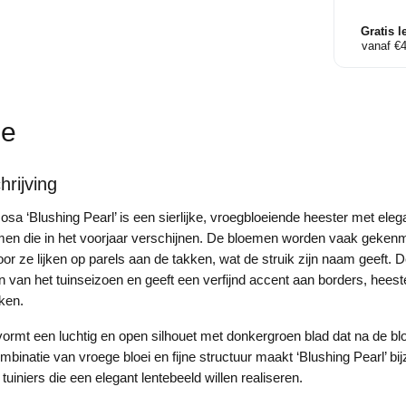
Parelstr
aantal
Gratis l
vanaf €
ie
rijving
a ‘Blushing Pearl’ is een sierlijke, vroegbloeiende heester met eleg
men die in het voorjaar verschijnen. De bloemen worden vaak gekenm
or ze lijken op parels aan de takken, wat de struik zijn naam geeft. De
n van het tuinseizoen en geeft een verfijnd accent aan borders, heeste
ken.
vormt een luchtig en open silhouet met donkergroen blad dat na de blo
mbinatie van vroege bloei en fijne structuur maakt ‘Blushing Pearl’ bi
 tuiniers die een elegant lentebeeld willen realiseren.