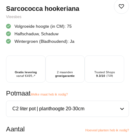
Sarcococca hookeriana
Vleesbes
Volgroeide hoogte (in CM): 75
Halfschaduw, Schaduw
Wintergroen (Bladhoudend): Ja
Gratis levering
2 maanden
Trusted Shops
vanaf €495,-*
groeigarantie
9.3/10
(7128)
Potmaat
Welke maat heb ik nodig?
Aantal
Hoeveel planten heb ik nodig?