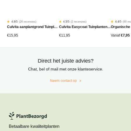
4.8
/5
(
26 recensies
)
4.5
/5
(
2 recensies
)
4.4
/5
(
90 re
Gewaardeerd
26
Gewaardeerd
2
Gewaardeer
90
Culvita aanplantgrond Tuinplanten, Bomen & Hagen BIO 40L
Culvita Easycoat Tuinplantenmest (langdurige werking)
Organische
4.77
4.50
4.42
op
op
op
5
5
5
gebaseerd
gebaseerd
gebaseerd
€
15,95
€
11,95
Vanaf
€
7,95
op
op
op
klantbeoordelingen
klantbeoordelingen
klantbeoord
Direct het juiste advies?
Chat, bel of mail met onze klanteservice.
Neem contact op
Betaalbare kwaliteitplanten