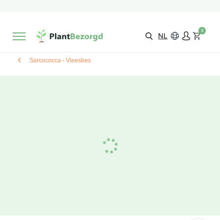
2 maanden
Groeigarantie
Beoordeeld met een
9,3/10
Gratis levering
vanaf €495,-
0
Kies zelf je
bezorgmoment & locatie
NL
Sarcococca - Vleesbes