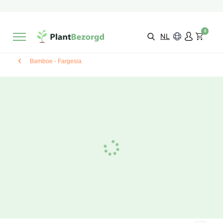
2 maanden
Groeigarantie
Beoordeeld met een
9,3/10
Gratis levering
vanaf €495,-
0
Kies zelf je
bezorgmoment & locatie
NL
Bamboe - Fargesia