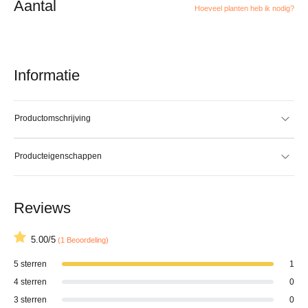
Aantal
Hoeveel planten heb ik nodig?
Informatie
Productomschrijving
Producteigenschappen
Reviews
5.00/5
(1 Beoordeling)
5 sterren
1
4 sterren
0
3 sterren
0