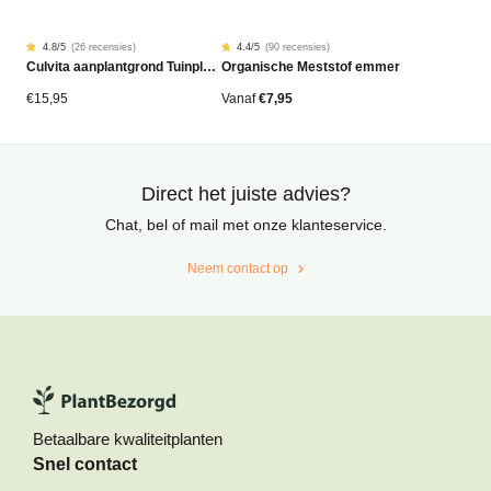
4.8
/5
(
26 recensies
)
4.4
/5
(
90 recensies
)
Gewaardeerd
26
Gewaardeerd
90
Culvita aanplantgrond Tuinplanten, Bomen & Hagen BIO 40L
Organische Meststof emmer
4.77
4.42
op
op
5
5
gebaseerd
gebaseerd
€
15,95
Vanaf
€
7,95
op
op
klantbeoordelingen
klantbeoordelingen
Direct het juiste advies?
Chat, bel of mail met onze klanteservice.
Neem contact op
Betaalbare kwaliteitplanten
Snel contact