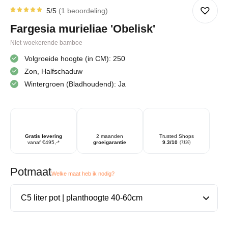
5
/5
1
beoordeling
Gewaardeerd
1
5.00
op
Fargesia murieliae 'Obelisk'
5
gebaseerd
op
Niet-woekerende bamboe
klantbeoordeling
Volgroeide hoogte (in CM): 250
Zon, Halfschaduw
Wintergroen (Bladhoudend): Ja
Gratis levering
2 maanden
Trusted Shops
vanaf €495,-*
groeigarantie
9.3/10
(7128)
Potmaat
Welke maat heb ik nodig?