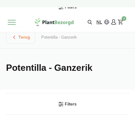
2 maanden
Groeigarantie
Filters
Beoordeeld met een
9,3/10
Gratis levering
vanaf €495,-
0
Kies zelf je
bezorgmoment & locatie
NL
Terug
Potentilla - Ganzerik
Potentilla - Ganzerik
Filters