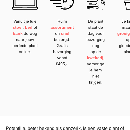
Vanuit je luie
Ruim
De plant
Je kr
stoel
,
bed
of
assortiment
staat de
maa
bank
de weg
en
snel
dag voor
groeig
naar jouw
bezorgd.
bezorging
op
perfecte plant
Gratis
nog
gloed
online.
bezorging
op de
pla
vanaf
kwekerij
,
€495,-.
verser ga
je hem
niet
krijgen.
Potentilla, beter bekend als ganzerik, is een vaste plant of