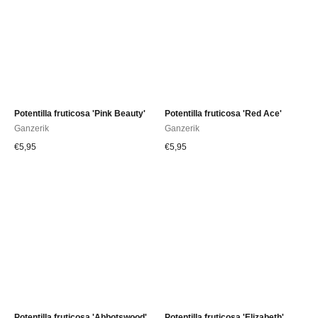
Potentilla fruticosa 'Pink Beauty'
Potentilla fruticosa 'Red Ace'
Ganzerik
Ganzerik
€
5,95
€
5,95
Potentilla fruticosa 'Abbotswood'
Potentilla fruticosa 'Elizabeth'