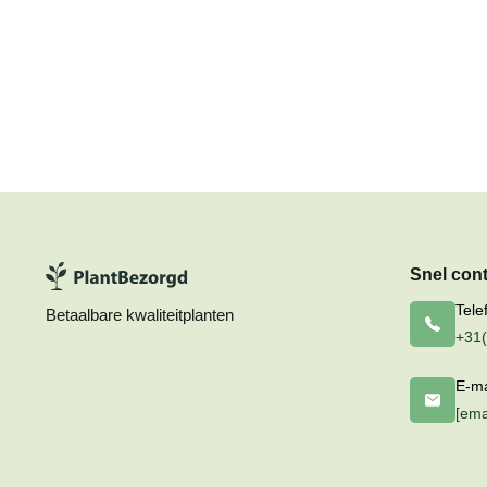
Snel con
Tele
Betaalbare kwaliteitplanten
+31(
E-ma
[ema