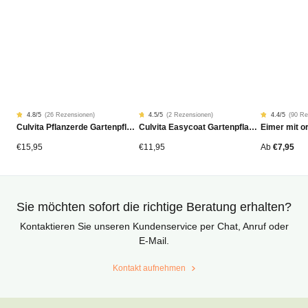
4.8
/5
(
26 Rezensionen
)
4.5
/5
(
2 Rezensionen
)
4.4
/5
(
90 Re
Rated
26
Rated
2
Rated
90
Culvita Pflanzerde Gartenpflanzen, Bäume & Hecken BIO 40L
Culvita Easycoat Gartenpflanzendünger (Langzeitwirkung)
4.77
4.50
4.42
von
von
von
5
5
5
von
von
von
€
15,95
€
11,95
Ab
€
7,95
Kundenstimmen
Kundenstimmen
Kundensti
aus
aus
aus
Sie möchten sofort die richtige Beratung erhalten?
Kontaktieren Sie unseren Kundenservice per Chat, Anruf oder
E-Mail.
Kontakt aufnehmen