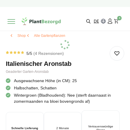
2 Monate
Wachstumsgarantie
Mit einer Bewertung versehen
9,3/10
Schnelle Lieferung
!
0
Wähle selbst
Qualität
DE
Shop
Alle Gartenpflanzen
5
/5
4
Rezensionen
Rated
4
5.00
von
Italienischer Aronstab
5 von
Kundenstimmen
aus
Geaderter Garten-Aronstab
Ausgewachsene Höhe (in CM): 25
Halbschatten, Schatten
Wintergroen (Bladhoudend): Nee (sterft daarnaast in
zomermaanden na bloei bovengronds af)
Vertrauenswürdige
Schnelle Lieferung
2 Monate
Shops