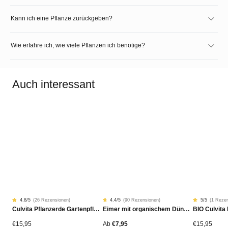
Kann ich eine Pflanze zurückgeben?
Wie erfahre ich, wie viele Pflanzen ich benötige?
Auch interessant
4.8
/5
(
26 Rezensionen
)
4.4
/5
(
90 Rezensionen
)
5
/5
(
1 Rezen
Rated
26
Rated
90
Bewertet
1
Culvita Pflanzerde Gartenpflanzen, Bäume & Hecken BIO 40L
Eimer mit organischem Dünger
4.77
4.42
von
von
von
5.00
5
5
von
von
von
5
€
15,95
Ab
€
7,95
€
15,95
Kundenstimmen
Kundenstimmen
basierend