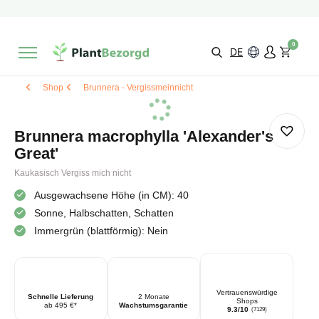
2 Monate
Wachstumsgarantie
Mit einer Bewertung versehen
9,3/10
Schnelle Lieferung
!
0
Wähle selbst
Qualität
DE
Shop
Brunnera - Vergissmeinnicht
Brunnera macrophylla 'Alexander's
Great'
Kaukasisch Vergiss mich nicht
Ausgewachsene Höhe (in CM): 40
Sonne, Halbschatten, Schatten
Immergrün (blattförmig): Nein
Vertrauenswürdige
Schnelle Lieferung
2 Monate
Shops
ab 495 €*
Wachstumsgarantie
9.3/10
(7129)