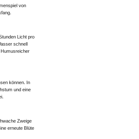
menspiel von
kfang.
Stunden Licht pro
Wasser schnell
. Humusreicher
hsen können. In
chstum und eine
i.
schwache Zweige
ne erneute Blüte