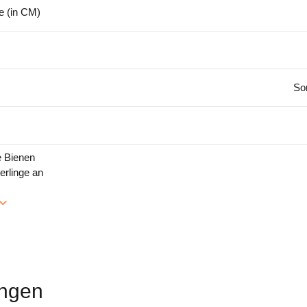
 (in CM)
So
e Bienen
erlinge an
ngen