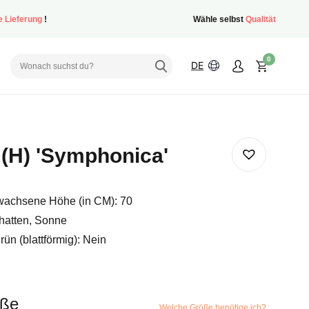
e Lieferung
!
Wähle selbst
Qualität
0
DE
(H) 'Symphonica'
achsene Höhe (in CM): 70
hatten, Sonne
ün (blattförmig): Nein
öße
Welche Größe benötige ich?