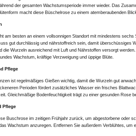
während der gesamten Wachstumsperiode immer wieder. Das Zusam
Blütenform macht diese Büschelrose zu einem atemberaubenden Blic
n
ht am besten an einem vollsonnigen Standort mit mindestens sechs 
ss gut durchlässig und nährstoffreich sein, damit überschüssiges 
d die Wurzeln ausreichend mit Luft und Nährstoffen versorgt werden
sundes Wachstum, kräftige Verzweigung und üppige Blüte.
d Pflege
nzen ist regelmäßiges Gießen wichtig, damit die Wurzeln gut anwac
ckeneren Perioden fördert zusätzliches Wasser ein frisches Blattwa
zeit. Gleichmäßige Bodenfeuchtigkeit trägt zu einer gesunden Rose be
 Pflege
ese Buschrose im zeitigen Frühjahr zurück, um abgestorbene oder 
 das Wachstum anzuregen. Entfernen Sie außerdem Verblühtes, um ei