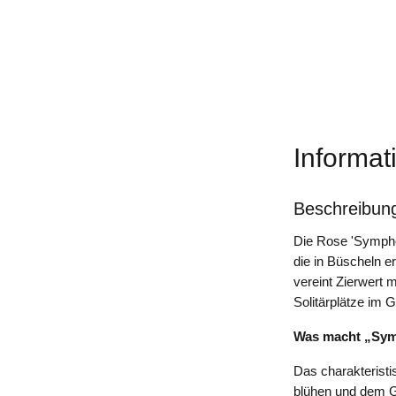
Informat
Beschreibun
Die Rose 'Symphon
die in Büscheln e
vereint Zierwert 
Solitärplätze im G
Was macht „Sym
Das charakteristi
blühen und dem Ga