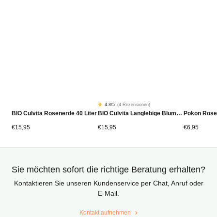
4.8
/5
(
4 Rezensionen
)
Rated
4
BIO Culvita Rosenerde 40 Liter
BIO Culvita Langlebige Blumenerde 40 Liter
Pokon Rose
4.75
von
5
von
€
15,95
€
15,95
€
6,95
Kundenstimmen
aus
Sie möchten sofort die richtige Beratung erhalten?
Kontaktieren Sie unseren Kundenservice per Chat, Anruf oder
E-Mail.
Kontakt aufnehmen