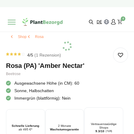
2 Monate
Wachstumsgarantie
Mit einer Bewertung versehen
9,3/10
Schnelle Lieferung
!
0
Wähle selbst
Qualität
DE
Shop
Rosa
4
/5
1
Rezension
Bewertet
1
von
Rosa (PA) 'Amber Nectar'
4.00
von 5
basierend
Beetrose
auf
Kundenbewertung
Ausgewachsene Höhe (in CM): 60
Sonne, Halbschatten
Immergrün (blattförmig): Nein
Vertrauenswürdige
Schnelle Lieferung
2 Monate
Shops
ab 495 €*
Wachstumsgarantie
9.3/10
(7129)