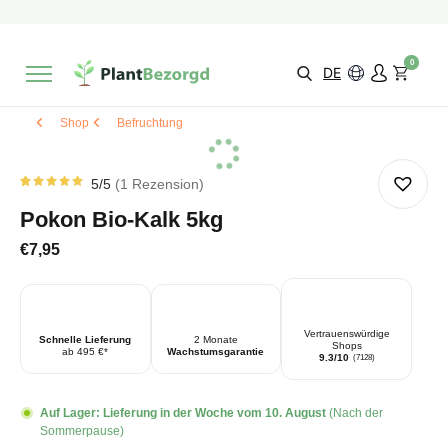
2 Monate
Wachstumsgarantie
Mit einer Bewertung versehen
9,3/10
Schnelle Lieferung
!
0
Wähle selbst
Qualität
DE
Shop
Befruchtung
5
/5
1
Rezension
Bewertet
1
von
5.00
Pokon Bio-Kalk 5kg
von 5
basierend
auf
€
7,95
Kundenbewertung
Vertrauenswürdige
Schnelle Lieferung
2 Monate
Shops
ab 495 €*
Wachstumsgarantie
9.3/10
(7128)
Auf Lager:
Lieferung in der Woche vom 10. August
(Nach der
Sommerpause)