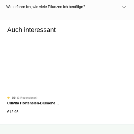
Wie erfahre ich, wie viele Pflanzen ich benötige?
Auch interessant
5
/5
(
3 Rezensionen
)
Rated
3
Culvita Hortensien-Blumenerde 20L Bio
5.00
von
5
von
€
12,95
Kundenstimmen
aus