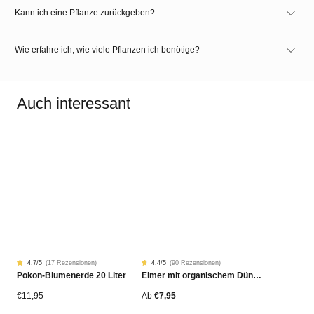
Kann ich eine Pflanze zurückgeben?
Wie erfahre ich, wie viele Pflanzen ich benötige?
Auch interessant
4.7
/5
(
17 Rezensionen
)
4.4
/5
(
90 Rezensionen
)
Rated
17
Rated
90
Pokon-Blumenerde 20 Liter
Eimer mit organischem Dünger
4.68
4.42
von
von
5
5
von
von
€
11,95
Ab
€
7,95
Kundenstimmen
Kundenstimmen
aus
aus