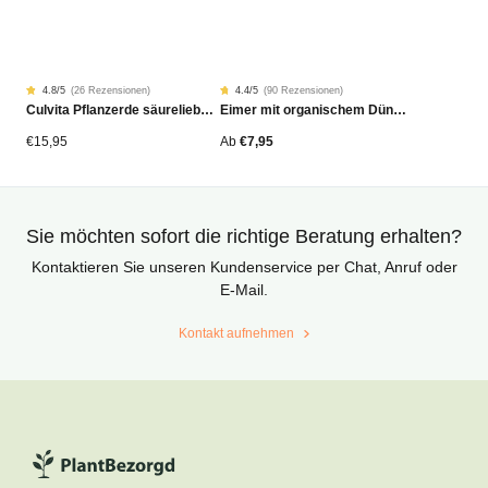
4.8
/5
(
26 Rezensionen
)
4.4
/5
(
90 Rezensionen
)
Rated
26
Rated
90
Culvita Pflanzerde säureliebende Pflanzen Bio 40 Liter
Eimer mit organischem Dünger
4.81
4.42
von
von
5
5
von
von
€
15,95
Ab
€
7,95
Kundenstimmen
Kundenstimmen
aus
aus
Sie möchten sofort die richtige Beratung erhalten?
Kontaktieren Sie unseren Kundenservice per Chat, Anruf oder
E-Mail.
Kontakt aufnehmen