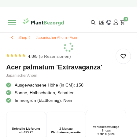
2 Monate
Wachstumsgarantie
Mit einer Bewertung versehen
9,3/10
Schnelle Lieferung
!
0
Wähle selbst
Qualität
DE
Shop
Japanischer Ahorn - Acer
4.8
/5
5
Rezensionen
Rated
5
4.80
Acer palmatum 'Extravaganza'
von 5
von
Kundenstimmen
Japanischer Ahorn
aus
Ausgewachsene Höhe (in CM): 150
Sonne, Halbschatten, Schatten
Immergrün (blattförmig): Nein
Vertrauenswürdige
Schnelle Lieferung
2 Monate
Shops
ab 495 €*
Wachstumsgarantie
9.3/10
(7129)