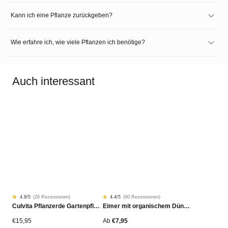
Kann ich eine Pflanze zurückgeben?
Wie erfahre ich, wie viele Pflanzen ich benötige?
Auch interessant
4.8
/5
(
26 Rezensionen
)
4.4
/5
(
90 Rezensionen
)
Rated
26
Rated
90
Culvita Pflanzerde Gartenpflanzen, Bäume & Hecken BIO 40L
Eimer mit organischem Dünger
4.77
4.42
von
von
5
5
von
von
€
15,95
Ab
€
7,95
Kundenstimmen
Kundenstimmen
aus
aus