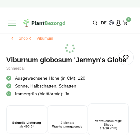
2 Monate
Wachstumsgarantie
Mit einer Bewertung versehen
9,3/10
Schnelle Lieferung
!
0
Wähle selbst
Qualität
DE
Shop
Viburnum
Viburnum globosum 'Jermyn's Globe'
Schneeball
Ausgewachsene Höhe (in CM): 120
Sonne, Halbschatten, Schatten
Immergrün (blattförmig): Ja
Vertrauenswürdige
Schnelle Lieferung
2 Monate
Shops
ab 495 €*
Wachstumsgarantie
9.3/10
(7128)