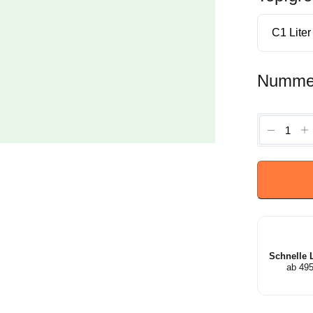
Numme
Skimmi
japonica
'Marlot'
-
Bloem
Skimmi
Menge
Schnelle 
ab 49