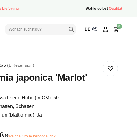
e Lieferung
!
Wähle selbst
Qualität
0
DE
5
/5
1
Rezension
ia japonica 'Marlot'
ertung
achsene Höhe (in CM): 50
hatten, Schatten
ün (blattförmig): Ja
öße
Welche Größe benötige ich?