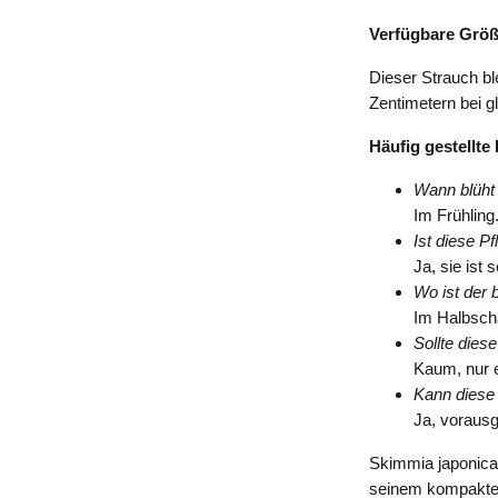
Verfügbare Grö
Dieser Strauch bl
Zentimetern bei 
Häufig gestellte
Wann blüht 
Im Frühling
Ist diese P
Ja, sie ist
Wo ist der 
Im Halbsch
Sollte dies
Kaum, nur ei
Kann diese
Ja, vorausg
Skimmia japonica 
seinem kompakten