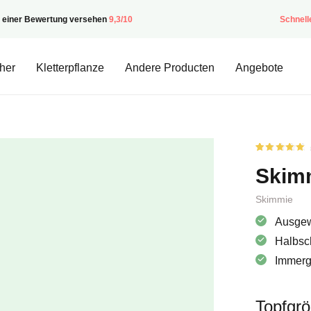
t einer Bewertung versehen
9,3/10
Schnell
her
Kletterpflanze
Andere Producten
Angebote
Bewertet
1
von
5.00
Skimm
von 5
basierend
auf
Kundenbew
Skimmie
Ausgew
Halbsc
Immergr
Topfgr