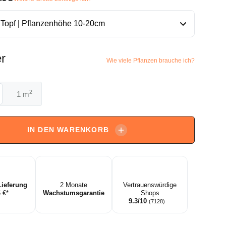
r
Wie viele Pflanzen brauche ich?
2
m
a
IN DEN WARENKORB
a
Lieferung
2 Monate
Vertrauenswürdige
5 €*
Wachstumsgarantie
Shops
9.3/10
(7128)