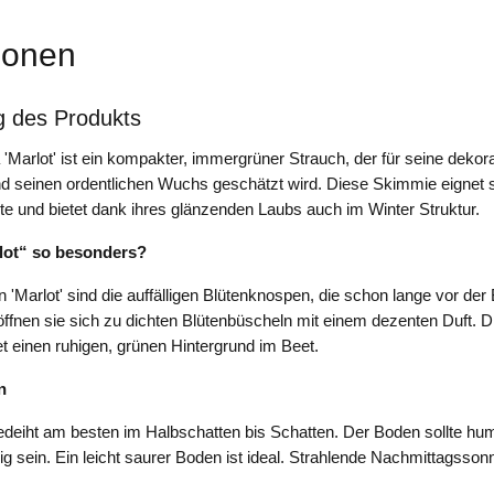
ionen
g des Produkts
'Marlot' ist ein kompakter, immergrüner Strauch, der für seine dekor
 seinen ordentlichen Wuchs geschätzt wird. Diese Skimmie eignet si
te und bietet dank ihres glänzenden Laubs auch im Winter Struktur.
lot“ so besonders?
'Marlot' sind die auffälligen Blütenknospen, die schon lange vor der 
 öffnen sie sich zu dichten Blütenbüscheln mit einem dezenten Duft. Di
t einen ruhigen, grünen Hintergrund im Beet.
n
deiht am besten im Halbschatten bis Schatten. Der Boden sollte hum
ig sein. Ein leicht saurer Boden ist ideal. Strahlende Nachmittagsso