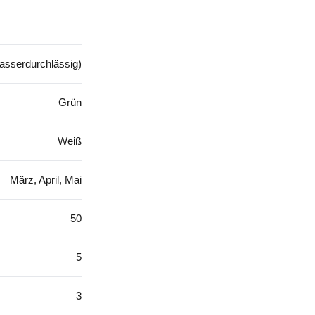
asserdurchlässig)
Grün
Weiß
März, April, Mai
50
5
3