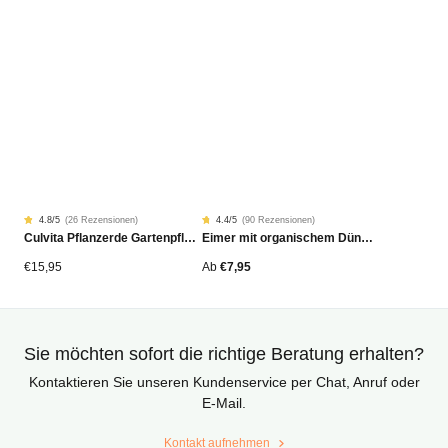
4.8
/5
(
26 Rezensionen
)
4.4
/5
(
90 Rezensionen
)
Rated
26
Rated
90
Culvita Pflanzerde Gartenpflanzen, Bäume & Hecken BIO 40L
Eimer mit organischem Dünger
4.77
4.42
von
von
5
5
von
von
€
15,95
Ab
€
7,95
Kundenstimmen
Kundenstimmen
aus
aus
Sie möchten sofort die richtige Beratung erhalten?
Kontaktieren Sie unseren Kundenservice per Chat, Anruf oder
E-Mail.
Kontakt aufnehmen