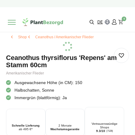
2 Monate
Wachstumsgarantie
Mit einer Bewertung versehen
9,3/10
Schnelle Lieferung
!
0
Wähle selbst
Qualität
DE
Shop
Ceanothus / Amerikanischer Flieder
Ceanothus thyrsiflorus 'Repens' am
Stamm 60cm
Amerikanischer Flieder
Ausgewachsene Höhe (in CM): 150
Halbschatten, Sonne
Immergrün (blattförmig): Ja
Vertrauenswürdige
Schnelle Lieferung
2 Monate
Shops
ab 495 €*
Wachstumsgarantie
9.3/10
(7128)