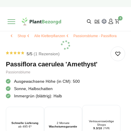
2 Monate
Wachstumsgarantie
Mit einer Bewertung versehen
9,3/10
Schnelle Lieferung
!
0
Wähle selbst
Qualität
DE
Shop
Alle Kletterpflanzen
Passionsblume - Passiflora
5
/5
1
Rezension
Bewertet
1
von
5.00
Passiflora caerulea 'Amethyst'
von 5
basierend
auf
Passionsblume
Kundenbewertung
Ausgewachsene Höhe (in CM): 500
Sonne, Halbschatten
Immergrün (blättrig): Halb
Vertrauenswürdige
Schnelle Lieferung
2 Monate
Shops
ab 495 €*
Wachstumsgarantie
9.3/10
(7129)