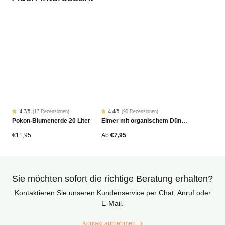
4.7
/5
(
17 Rezensionen
)
4.4
/5
(
90 Rezensionen
)
Rated
17
Rated
90
Pokon-Blumenerde 20 Liter
Eimer mit organischem Dünger
4.68
4.42
von
von
5
5
von
von
€
11,95
Ab
€
7,95
Kundenstimmen
Kundenstimmen
aus
aus
Sie möchten sofort die richtige Beratung erhalten?
Kontaktieren Sie unseren Kundenservice per Chat, Anruf oder
E-Mail.
Kontakt aufnehmen