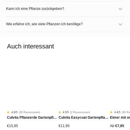
Kann ich eine Pflanze zurückgeben?
Wie erfahre ich, wie viele Pflanzen ich benötige?
Auch interessant
4.8
/5
(
26 Rezensionen
)
4.5
/5
(
2 Rezensionen
)
4.4
/5
(
90 Re
Rated
26
Rated
2
Rated
90
Culvita Pflanzerde Gartenpflanzen, Bäume & Hecken BIO 40L
Culvita Easycoat Gartenpflanzendünger (Langzeitwirkung)
4.77
4.50
4.42
von
von
von
5
5
5
von
von
von
€
15,95
€
11,95
Ab
€
7,95
Kundenstimmen
Kundenstimmen
Kundensti
aus
aus
aus