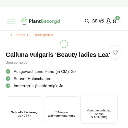
2 Monate
Wachstumsgarantie
Mit einer Bewertung versehen
9,3/10
Schnelle Lieferung
!
0
Wähle selbst
Qualität
DE
Shop
Heidegarten
Calluna vulgaris 'Beauty ladies Lea'
Sommerheide
Ausgewachsene Höhe (in CM): 30
Sonne, Halbschatten
Immergrün (blattförmig): Ja
Vertrauenswürdige
Schnelle Lieferung
2 Monate
Shops
ab 495 €*
Wachstumsgarantie
9.3/10
(7129)